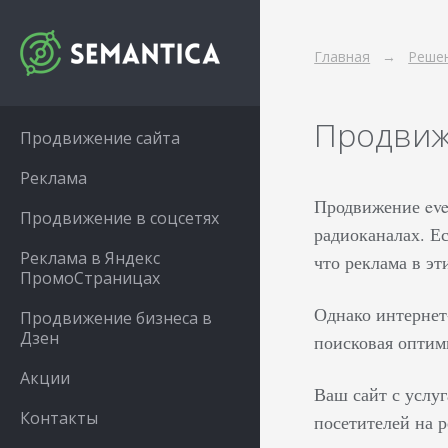
Главная
Решен
Продвиж
Продвижение сайта
Реклама
Продвижение eve
Продвижение в соцсетях
радиоканалах. Е
Реклама в Яндекс
что реклама в эт
ПромоСтраницах
Однако интернет
Продвижение бизнеса в
Дзен
поисковая оптим
Акции
Ваш сайт с услу
Контакты
посетителей на р