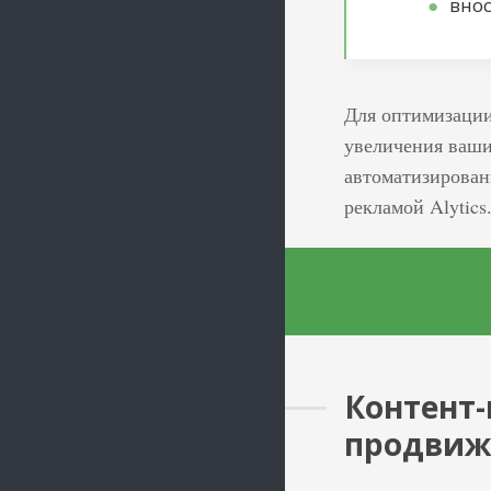
вно
Для оптимизации
увеличения ваш
автоматизирован
рекламой Alytics
Контент-
продвиж