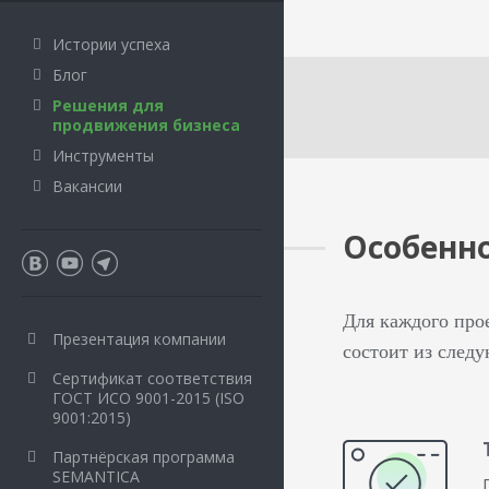
Истории успеха
Блог
Решения для
продвижения бизнеса
Инструменты
Вакансии
Особенно
Для каждого про
Презентация компании
состоит из след
Сертификат соответствия
ГОСТ ИСО 9001-2015 (ISO
9001:2015)
Партнёрская программа
SEMANTICA