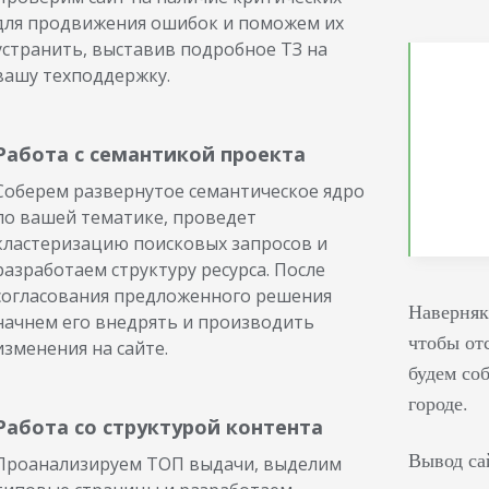
для продвижения ошибок и поможем их
устранить, выставив подробное ТЗ на
вашу техподдержку.
Работа с семантикой проекта
Соберем развернутое семантическое ядро
по вашей тематике, проведет
кластеризацию поисковых запросов и
разработаем структуру ресурса. После
согласования предложенного решения
Наверняк
начнем его внедрять и производить
чтобы от
изменения на сайте.
будем со
городе.
Работа со структурой контента
Вывод са
Проанализируем ТОП выдачи, выделим