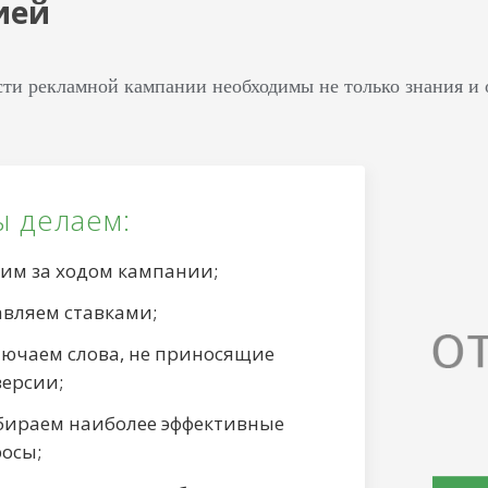
ией
ти рекламной кампании необходимы не только знания и о
ы делаем:
дим за ходом кампании;
авляем ставками;
лючаем слова, не приносящие
версии;
бираем наиболее эффективные
росы;