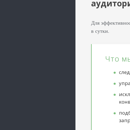
аудитор
Для эффективнос
в сутки.
Что м
сле
упр
иск
кон
под
зап