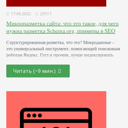
17.06.2022
25517
Микроразметка сайта: что это такое, для чего
нужна разметка Schema.org, примеры в SEO
Структурированная разметка, что это? Микроданные –
это универсальный инструмент, помогающий поисковым
роботам Яндекс, Гугл и прочим, лучше индексировать
контент на ресурсе. Происходит это с помощью набора
тегов, описывающих элементы. Крупные ПС имеют для
Читать (~9 мин.)
этих целей специально разработанный словарь,
позволяющий точнее понимать размещенную
информацию, корректно подбирать ее к запросам и
формировать сниппеты. Что такое Schema.org и зачем она
нужна? Несмотря на…