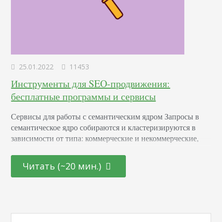
25.01.2022
11453
Инструменты для SEO-продвижения:
бесплатные программы и сервисы
Сервисы для работы с семантическим ядром Запросы в
семантическое ядро собираются и кластеризируются в
зависимости от типа: коммерческие и некоммерческие,
высокочастотные, среднечастотные и низкочастотные.
Чтобы сделать процесс сбора запросов быстрее,
Читать (~20 мин.)
автоматизируйте его с помощью удобных сео
инструментов. Yandex Wordstat Assistant Интерфейс
достаточно прост: Чтобы добавить найденные фразы,
воспользуйтесь “+” или ”Добавить все”. Скопировать
собранные ключи в буфер обмена можно кнопками…