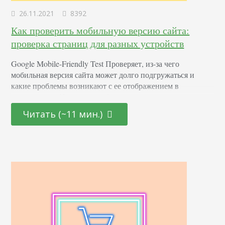
26.11.2021
8392
Как проверить мобильную версию сайта:
проверка страниц для разных устройств
Google Mobile-Friendly Test Проверяет, из-за чего
мобильная версия сайта может долго подгружаться и
какие проблемы возникают с ее отображением в
поисковиках. Находит ошибки связанные элементами
ресурса, например: шрифты, плагины, стили CSS,
Читать (~11 мин.)
размеры интерактивных элементов. Сервис анализирует
как саму страницу, так и перенаправления на ней по
гиперссылкам. Среднее время анализа занимает не более
2-х минут. По итогу вы увидите, как ваш…