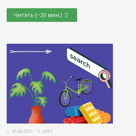
ограничений. Однако есть и исключения из правил. В
этой статье мы рассмотрим функционал Тильды,
Читать (~20 мин.)
благодаря которому SEO-продвижение сайтов на
платформе стало возможным. Что такое Tilda Publishing
Это один из популярных конструкторов блочного типа.
Он позволяет создавать ресурсы без специальных
навыков программирования, в том числе:…
30.06.2021
2887