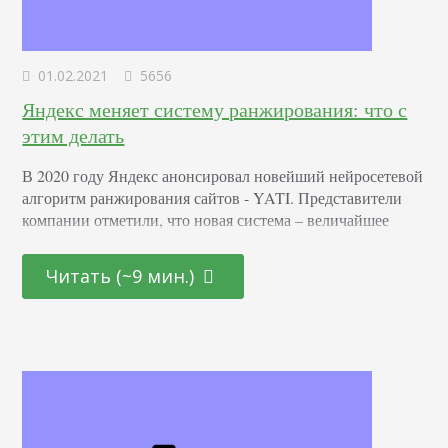
01.02.2021
5656
Яндекс меняет систему ранжирования: что с
этим делать
В 2020 году Яндекс анонсировал новейший нейросетевой
алгоритм ранжирования сайтов - YATI. Представители
компании отметили, что новая система – величайшее
достижение в сфере поиска информации достижение за
последние десять лет. Выясняем, как новая система
Читать (~9 мин.)
скажется на SEO-оптимизации и что поменяется в поиске.
Что такое YATI Yet Another Transformer with Improvements –
инновационный алгоритм Яндекса, предназначенный для
ранжирования сайтов в SERP.…