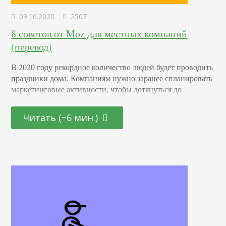
09.10.2020
2507
8 советов от Moz для местных компаний
(перевод)
В 2020 году рекордное количество людей будет проводить
праздники дома. Компаниям нужно заранее спланировать
маркетинговые активности, чтобы дотянуться до
аудитории, сидящей по домам. Во многих странах
популярность набирает датский дух хюгге – чувство уюта
Читать (~6 мин.)
и комфорта, ощущение благополучия и
удовлетворенности. Его не купишь за деньги. Но можно
создать обстановку. Все, что ваш бизнес может сделать,
чтобы обеспечить комфорт клиентов в…