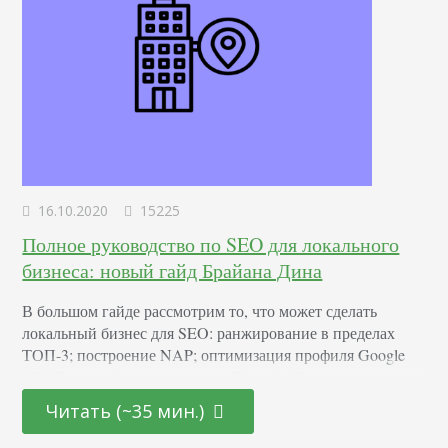
16.10.2020
15225
Полное руководство по SEO для локального
бизнеса: новый гайд Брайана Дина
В большом гайде рассмотрим то, что может сделать
локальный бизнес для SEO: ранжирование в пределах
ТОП-3; построение NAP; оптимизация профиля Google
Мой Бизнес; фишки и советы. Глава 1. Основы
локального SEO В этой главе мы рассмотрим основы. Во-
Читать (~35 мин.)
первых, вы увидите интересные данные, которые
докажут, что SEO даже для местной компании