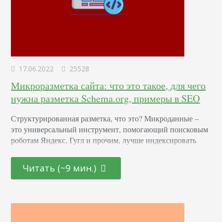
17.06.2022
25528
Микроразметка сайта: что это такое, для чего
нужна разметка Schema.org, примеры в SEO
Структурированная разметка, что это? Микроданные –
это универсальный инструмент, помогающий поисковым
роботам Яндекс, Гугл и прочим, лучше индексировать
контент на ресурсе. Происходит это с помощью набора
тегов, описывающих элементы. Крупные ПС имеют для
Читать (~9 мин.)
этих целей специально разработанный словарь,
позволяющий точнее понимать размещенную
информацию, корректно подбирать ее к запросам и
формировать сниппеты. Что такое Schema.org и зачем она
нужна? Несмотря на…