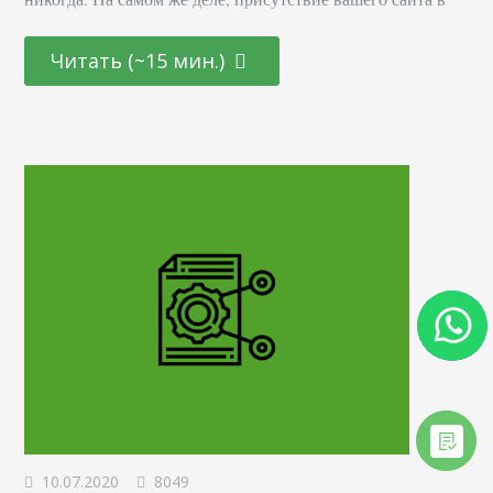
топе иногда невозможно просто из-за работы поискового
алгоритма. Но и это не повод забывать про SEO. Смысл
Читать (~15 мин.)
поисковой оптимизации — получить органический
трафик из поисковой выдачи. Мы можем использовать
рейтинг других ресурсов, чтобы передать реферальный
трафик нашему сайту.…
10.07.2020
8049