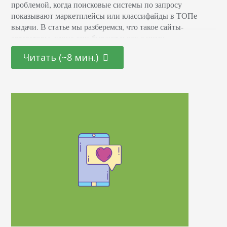
проблемой, когда поисковые системы по запросу
показывают маркетплейсы или классифайды в ТОПе
выдачи. В статье мы разберемся, что такое сайты-
агрегаторы, какие они бывают и как с ними
конкурировать. Что такое сайты-агрегаторы Это
Читать (~8 мин.)
площадки, которые объединяют сведения о товарах или
услугах различных компаний на одном ресурсе. С их
помощью посетитель может оценить предложения на…