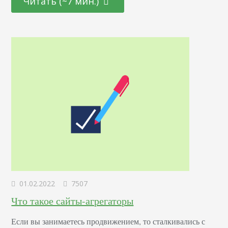
Читать (~7 мин.)
сведения могли повлиять на жизнь и здоровье людей.
Многие владельцы блогов, не задумываясь о качестве,
заказывали тексты на биржах копирайтинга,…
01.02.2022
7507
Что такое сайты-агрегаторы
Если вы занимаетесь продвижением, то сталкивались с