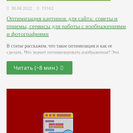
30.06.2022
15162
Оптимизация картинок для сайта: советы и
приемы, сервисы для работы с изображениями
и фотографиями
В статье расскажем, что такое оптимизация и как ее
сделать. Что значит оптимизировать изображения? Это
работа с графическим файлом - уменьшение его размера и
адаптация под поисковые системы. Если все сделать
Читать (~8 мин.)
правильно, получится ускорить загрузку контента и
улучшить поведенческие факторы и, соответственно,
индексацию. Преимущества В SEO-оптимизированных
статьях графический контент на странице занимает около
20% от общего объема. Поэтому сжатие –…