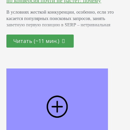
но конверсия почти не растет: почему
В условиях жесткой конкуренции, особенно, если это
касается популярных поисковых запросов, занять
заветную первую позицию в SERP – нетривиальная
задача. Потребуются недюжинные усилия, чтобы
покорить этот эверест и подняться выше конкурентов. Но
Читать (~11 мин.)
когда это получается, кажется, уже ничего не мешает
получать нескончаемый поток клиентов. Возможно, вам
известно, что 75% кликов приходится на первые три
результата в поисковой выдаче Google, а…