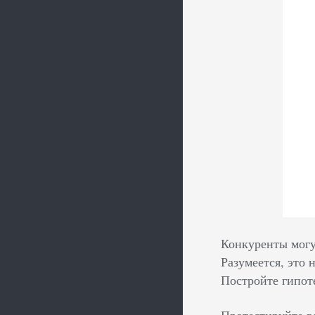
Конкуренты могу
Разумеется, это 
Постройте гипот