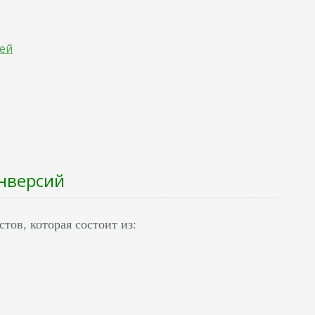
лей
нверсий
тов, которая состоит из: