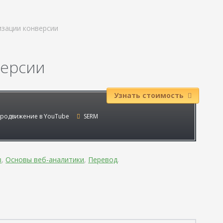
изации конверсии
версии
Узнать стоимость
родвижение в YouTube
SERM
в
,
Основы веб-аналитики
,
Перевод
.