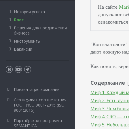
На сайте
Mark
Истории успеха
допускают ве
Блог
ознакомиться
Решения для продвижения
бизнеса
Инструменты
"Контекстологи"
Вакансии
дают ложную над
Как понять, верн
Содержание
Презентация компании
Миф 1. Каждый 
Сертификат соответствия
Миф 2. Есть луч
ГОСТ ИСО 9001-2015 (ISO
Миф 3. Чем боль
9001:2015)
Миф 4. CRO — эт
Партнёрская программа
Миф 5. Небольш
SEMANTICA