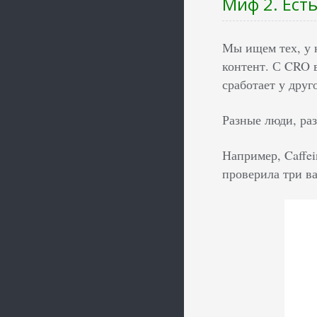
Миф 2. Ест
Мы ищем тех, у 
контент. С CRO в
сработает у друг
Разные люди, раз
Например, Caffe
проверила три в