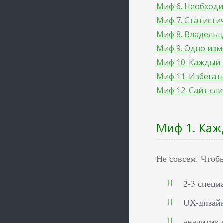
Миф 6. Необходи
Миф 7. Статисти
Миф 8. Владельц
Миф 9. Одно из
Миф 10. Каждый 
Миф 11. Избега
Миф 12. Сайт сл
Миф 1. Каж
Не совсем. Чтобы
2-3 специ
UX-дизай
аналитик 