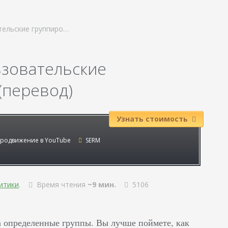
тельские группиро…
ьзовательские
 (перевод)
Узнать стоимость
родвижение в YouTube
SERM
итики
.
Время чтения
~9 мин.
5106
а определенные группы. Вы лучше поймете, как