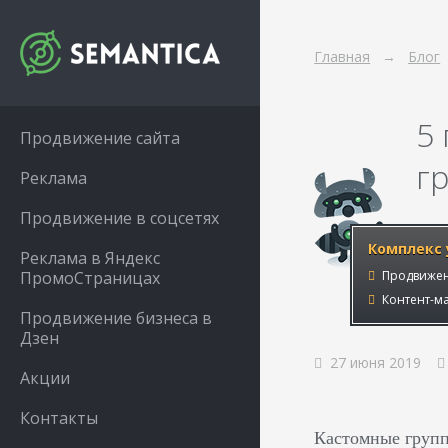
Главная
Блог
5
Продвижение сайта
гр
Реклама
Продвижение в соцсетях
Комплекс 
Реклама в Яндекс
ПромоСтраницах
Продвижен
Контент-ма
Продвижение бизнеса в
Дзен
27 июня 2019
Акции
Контакты
Кастомные групп