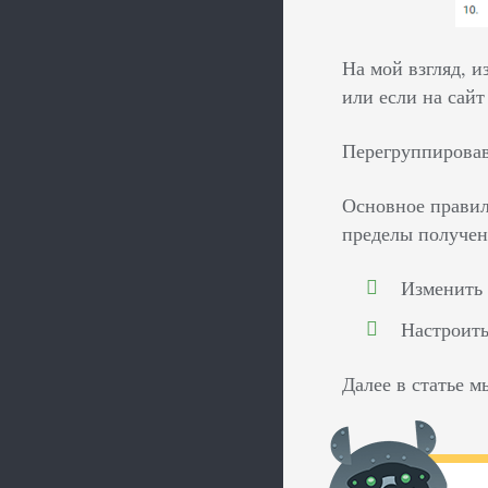
На мой взгляд, и
или если на сайт
Перегруппировав
Основное правил
пределы получен
Изменить 
Настроить
Далее в статье 