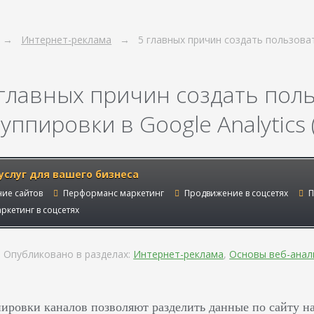
Интернет-реклама
5 главных причин создать пользова
 главных причин создать пол
уппировки в Google Analytics
услуг для вашего бизнеса
ие сайтов
Перформанс маркетинг
Продвижение в соцсетях
П
ркетинг в соцсетях
Опубликовано в разделах:
Интернет-реклама
,
Основы веб-анал
ировки каналов позволяют разделить данные по сайту н