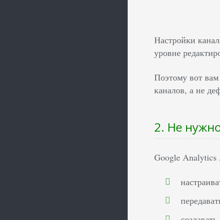
Настройки канала
уровне редактир
Поэтому вот вам
каналов, а не д
2. Не нужно
Google Analytics
настраива
передават
создавать