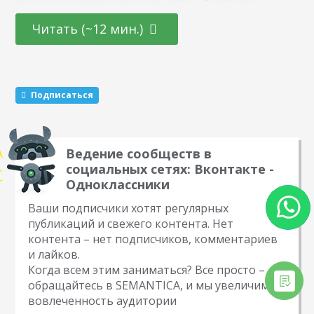
возможно ли привлекать лиды оттуда. Аудитория
«Одноклассников»: старики или нет Один из самых
Читать (~12 мин.)
популярных стереотипов — то, что «Одноклассники»
предназначены исключительно для пенсионеров. Отчасти
это верно, там действительно сидит платежеспособная
аудитория.…
Подписаться
Ведение сообществ в
социальных сетях: Вконтакте -
Одноклассники
Ваши подписчики хотят регулярных
публикаций и свежего контента. Нет
контента – нет подписчиков, комментариев
и лайков.
Когда всем этим заниматься? Все просто –
обращайтесь в SEMANTICA, и мы увеличим
вовлеченность аудитории