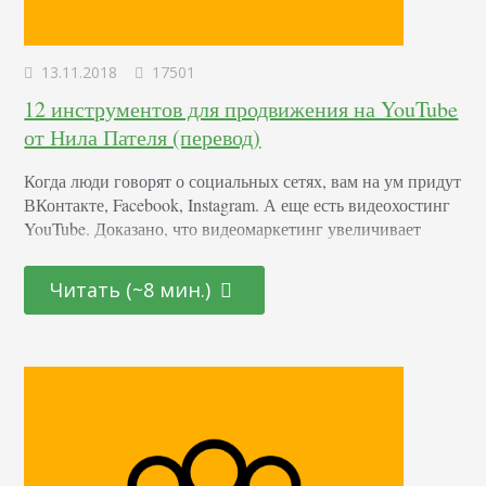
13.11.2018
17501
12 инструментов для продвижения на YouTube
от Нила Пателя (перевод)
Когда люди говорят о социальных сетях, вам на ум придут
ВКонтакте, Facebook, Instagram. А еще есть видеохостинг
YouTube. Доказано, что видеомаркетинг увеличивает
продажи. При этом, не важно, кто вы — владелец
бизнеса, медийная личность, активист. Каждый месяц на
Читать (~8 мин.)
хостинг заходит миллиард людей. Количество контента —
огромное. Каждую минуту пользователи загружают
ролики с общей продолжительностью 100 часов. Ваш
канал на YouTube…