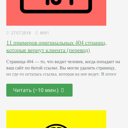
27.07.2018
8691
11 примеров оригинальных 404 страниц,
которые вернут клиента (перевод)
Страница 404 — то, что видит человек, когда попадает на
ваш сайт по битой ссылке. Вы могли удалить страницу,
но где-то осталась ссылка, которая на нее ведет. В итоге
пользователь ожидает увидеть на странице что-то, что
решит его проблемы, но в результате его надежды
Читать (~10 мин.)
рушатся. Такого человека трудно вернуть на сайт. И
многие аналитики говорят о том, что вернуть доверие…