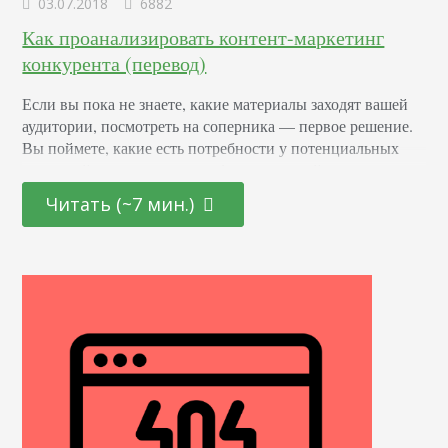
03.07.2018
6882
Как проанализировать контент-маркетинг
конкурента (перевод)
Если вы пока не знаете, какие материалы заходят вашей
аудитории, посмотреть на соперника — первое решение.
Вы поймете, какие есть потребности у потенциальных
читателей, что уже есть в информационной нише, как вы
можете ее захватить. Создайте сводную таблицу Что
Читать (~7 мин.)
именно сейчас ищут ваши покупатели? Какие их вопросы
горят огнем и требуют ответа? Возможно, у вас найдется
свой взгляд на вещи,…