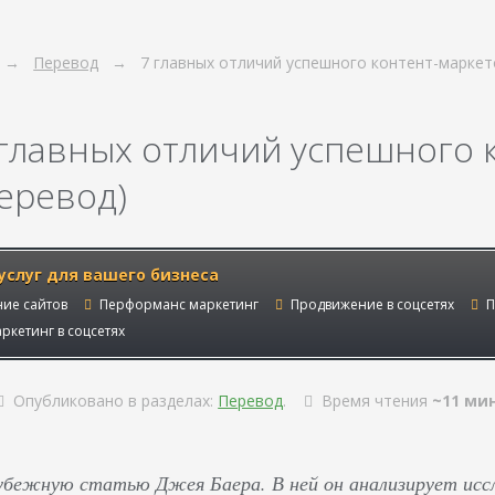
Перевод
7 главных отличий успешного контент-маркет
 главных отличий успешного 
перевод)
услуг для вашего бизнеса
ие сайтов
Перформанс маркетинг
Продвижение в соцсетях
П
ркетинг в соцсетях
Опубликовано в разделах:
Перевод
.
Время чтения
~11 мин
убежную статью Джея Баера. В ней он анализирует исс