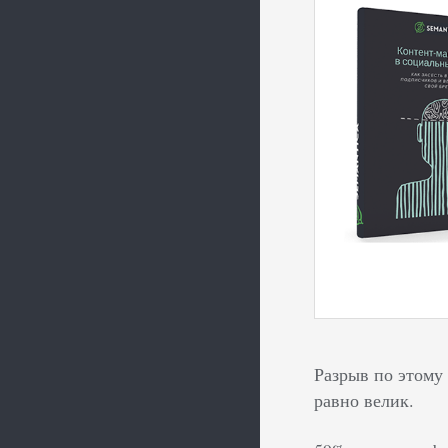
Разрыв по этому
равно велик.