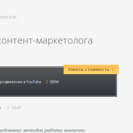
олога (п…
контент-маркетолога
Узнать стоимость
родвижение в YouTube
SERM
.
5047
ледование методов работы контент-