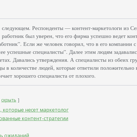
в следующем. Респонденты — контент-маркетологи из С
и работник был уверен, что его фирма успешно ведет кон
ботник”. Если же человек говорил, что в его компании с
нее успешные специалисты”. Далее этим людям задавали
ветах. Давались утверждения. А специалисты из обеих гр
цы в количестве людей, которые ответили положительно 
ичает хорошего специалиста от плохого.
скрыть
а, которые несет маркетолог
рованные контент-стратегии
ть ожиданий