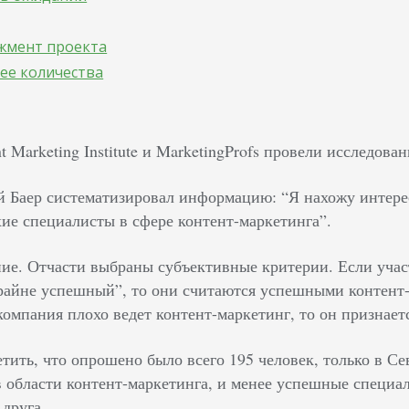
джмент проекта
нее количества
t Marketing Institute и MarketingProfs провели исследова
 Баер систематизировал информацию: “Я нахожу интере
ие специалисты в сфере контент-маркетинга”.
ие. Отчасти выбраны субъективные критерии. Если учас
райне успешный”, то они считаются успешными контент-
 компания плохо ведет контент-маркетинг, то он признае
етить, что опрошено было всего 195 человек, только в
 области контент-маркетинга, и менее успешные специал
 друга.