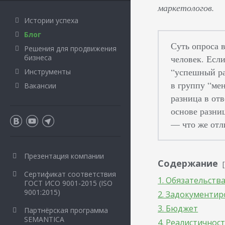
маркетологов.
Истории успеха
Блог
Суть опроса 
Решения для продвижения
бизнеса
человек. Есл
“успешный ра
Инструменты
в группу “ме
Вакансии
разница в от
основе разни
— что же отл
Презентация компании
Содержание
Сертификат соответствия
1. Обязательств
ГОСТ ИСО 9001-2015 (ISO
9001:2015)
2. Задокументи
3. Бюджет
Партнёрская программа
SEMANTICA
4. Реалистичнос