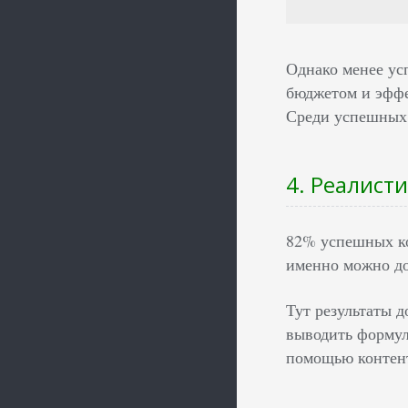
Однако менее ус
бюджетом и эффе
Среди успешных 
4. Реалист
82% успешных ко
именно можно до
Тут результаты 
выводить формулу
помощью контент