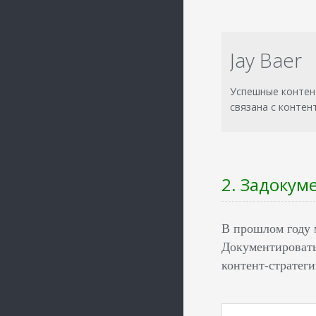
Jay Baer
Успешные контен
связана с контен
2. Задокум
В прошлом году 
Документировать
контент-стратеги