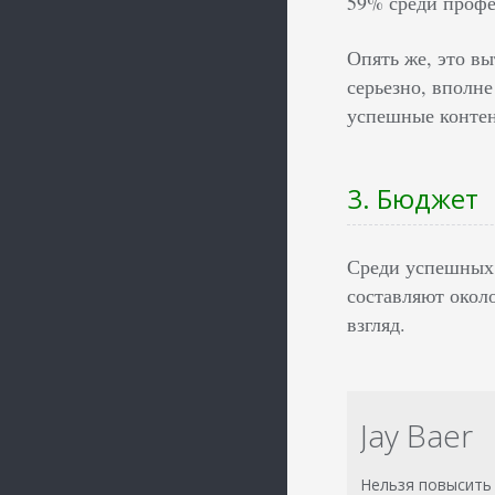
59% среди профе
Опять же, это в
серьезно, вполне
успешные контен
3. Бюджет
Среди успешных 
составляют около
взгляд.
Jay Baer
Нельзя повысить