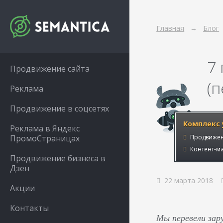
Главная
Блог
7
Продвижение сайта
(
Реклама
Продвижение в соцсетях
Комплекс 
Реклама в Яндекс
ПромоСтраницах
Продвижен
Контент-ма
Продвижение бизнеса в
Дзен
22 марта 2018
Акции
Контакты
Мы перевели зар