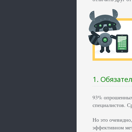
1. Обязате
93% опрошенных 
специалистов. С
Но это очевидно,
эффективном ме