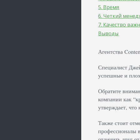
5. Время
6. Четкий мене
7. Качество важ
Выводы
Агентства Conten
Специалист Джей
успешные и плох
Обратите вниман
компании как “к
утверждает, что
Также стоит отм
профессионалы в
отличить друг от