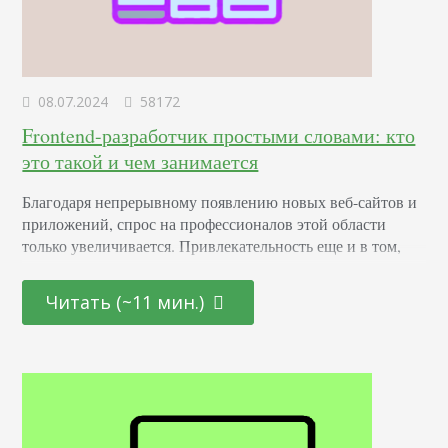
08.07.2024
58172
Frontend-разработчик простыми словами: кто
это такой и чем занимается
Благодаря непрерывному появлению новых веб-сайтов и
приложений, спрос на профессионалов этой области
только увеличивается. Привлекательность еще и в том,
что она открыта как для начинающих молодых
специалистов, так и для тех, кто находится на стадии
Читать (~11 мин.)
переосмысления карьерного пути и готов начать все с
чистого листа. Определение Это профессионал,
отвечающий за создание и дизайн пользовательских
интерфейсов для сайтов и приложений. Он…