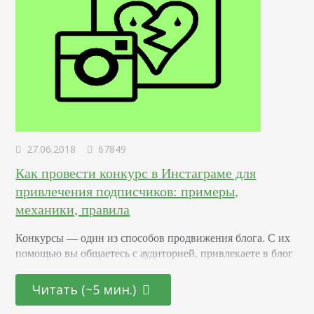
27.06.2018
67849
Как провести конкурс в Инстаграме для
привлечения подписчиков: примеры,
механики, правила
Конкурсы –– один из способов продвижения блога. С их
помощью вы общаетесь с аудиторией, привлекаете в блог
новых подписчиков и активизируете старых. Суть в том,
что вы обещаете участникам подарок за то, что они тем
Читать (~5 мин.)
или иным образом расскажут о вас другим пользователям.