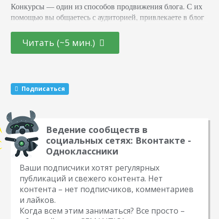
Конкурсы –– один из способов продвижения блога. С их
помощью вы общаетесь с аудиторией, привлекаете в блог
новых подписчиков и активизируете старых. Суть в том,
что вы обещаете участникам подарок за то, что они тем
Читать (~5 мин.)
или иным образом расскажут о вас другим пользователям.
Этот метод раскрутки считается эффективным. Какие
виды розыгрышей можно провести Существуют три
механики, которые маркетологи советуют чередовать…
Подписаться
Ведение сообществ в
социальных сетях: Вконтакте -
Одноклассники
Ваши подписчики хотят регулярных
публикаций и свежего контента. Нет
контента – нет подписчиков, комментариев
и лайков.
Когда всем этим заниматься? Все просто –