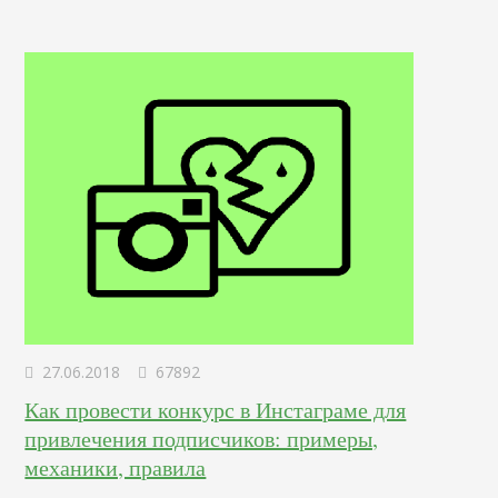
чистого листа. Определение Это профессионал,
отвечающий за создание и дизайн пользовательских
интерфейсов для сайтов и приложений. Он…
27.06.2018
67892
Как провести конкурс в Инстаграме для
привлечения подписчиков: примеры,
механики, правила