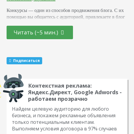
Конкурсы –– один из способов продвижения блога. С их
помощью вы общаетесь с аудиторией, привлекаете в блог
новых подписчиков и активизируете старых. Суть в том,
что вы обещаете участникам подарок за то, что они тем
Читать (~5 мин.)
или иным образом расскажут о вас другим пользователям.
Этот метод раскрутки считается эффективным. Какие
виды розыгрышей можно провести Существуют три
механики, которые маркетологи советуют чередовать…
Подписаться
Контекстная реклама:
Яндекс.Директ, Google Adwords -
работаем прозрачно
Найдем целевую аудиторию для любого
бизнеса, и покажем рекламные объявления
только потенциальным клиентам.
Выполняем условия договора в 97% случаев