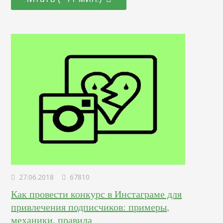
переосмысления карьерного пути и готов начать все с
чистого листа. Определение Это профессионал,
отвечающий за создание и дизайн пользовательских
интерфейсов для сайтов и приложений. Он…
27.06.2018
67810
Как провести конкурс в Инстаграме для
привлечения подписчиков: примеры,
механики, правила