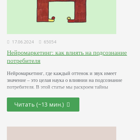
17.06.2024
65054
Нейромаркетинг: как влиять на подсознание
потребителя
Нейромаркетинг, где каждый оттенок и звук имеет
значение – это целая наука о влиянии на подсознание
потребителя. В этой статье мы раскроем тайны
эффективных маркетинговых стратегиях, основанных на
последних достижениях в области психологии и
Читать (~13 мин.)
нейронаук. От подбора цветовой палитры до создания
убедительных рекламных текстов – узнайте, как
правильно использовать невидимые «рычаги»
человеческого сознания для повышения интереса и
лояльности к вашему…