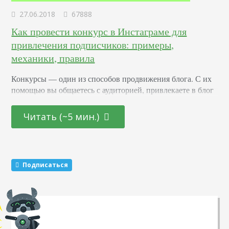
27.06.2018
67888
Как провести конкурс в Инстаграме для
привлечения подписчиков: примеры,
механики, правила
Конкурсы –– один из способов продвижения блога. С их
помощью вы общаетесь с аудиторией, привлекаете в блог
новых подписчиков и активизируете старых. Суть в том,
что вы обещаете участникам подарок за то, что они тем
Читать (~5 мин.)
или иным образом расскажут о вас другим пользователям.
Этот метод раскрутки считается эффективным. Какие
виды розыгрышей можно провести Существуют три
механики, которые маркетологи советуют чередовать…
Подписаться