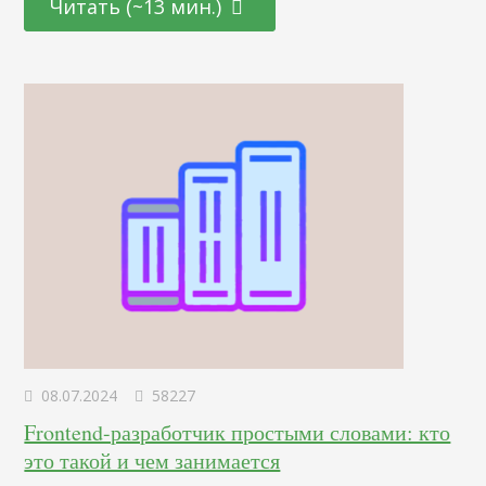
Читать (~13 мин.)
нейронаук. От подбора цветовой палитры до создания
убедительных рекламных текстов – узнайте, как
правильно использовать невидимые «рычаги»
человеческого сознания для повышения интереса и
лояльности к вашему…
08.07.2024
58227
Frontend-разработчик простыми словами: кто
это такой и чем занимается