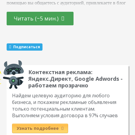
помощью вы общаетесь с аудиторией, привлекаете в блог
новых подписчиков и активизируете старых. Суть в том,
что вы обещаете участникам подарок за то, что они тем
Читать (~5 мин.)
или иным образом расскажут о вас другим пользователям.
Этот метод раскрутки считается эффективным. Какие
виды розыгрышей можно провести Существуют три
механики, которые маркетологи советуют чередовать…
Подписаться
Контекстная реклама:
Яндекс.Директ, Google Adwords -
работаем прозрачно
Найдем целевую аудиторию для любого
бизнеса, и покажем рекламные объявления
только потенциальным клиентам.
Выполняем условия договора в 97% случаев
Узнать подробнее