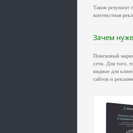
Таков результат
контекстная рек
Зачем нуже
Поисковый марке
сети. Для того, 
видное для клие
сайтов и рекламн