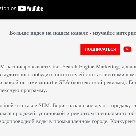
Больше видео на нашем канале - изучайте интер
M расшифровывается как Search Engine Marketing, дослов
ю аудиторию, побудить посетителей стать клиентами ком
сковой оптимизации) и SEА (контекстной рекламы). Ест
лексную программу.
обней что такое SEM. Борис начал свое дело – продажу 
алась продажей, установкой и ремонтом специального обо
 водопроводной воды в промышленном городе. Конкуренто