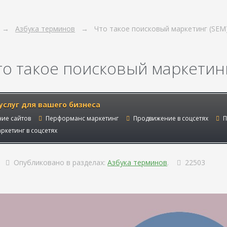
Азбука терминов
Что такое поисковый маркетинг (SEM
то такое поисковый маркетинг
услуг для вашего бизнеса
ие сайтов
Перформанс маркетинг
Продвижение в соцсетях
П
ркетинг в соцсетях
Опубликовано в разделах:
Азбука терминов
.
22503