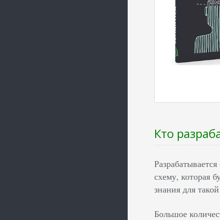
Кто разраб
Разрабатывается
схему, которая б
знания для такой
Большое количес