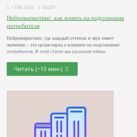
17.06.2024
65253
Нейромаркетинг: как влиять на подсознание
потребителя
Нейромаркетинг, где каждый оттенок и звук имеет
значение – это целая наука о влиянии на подсознание
потребителя. В этой статье мы раскроем тайны
эффективных маркетинговых стратегиях, основанных на
последних достижениях в области психологии и
Читать (~13 мин.)
нейронаук. От подбора цветовой палитры до создания
убедительных рекламных текстов – узнайте, как
правильно использовать невидимые «рычаги»
человеческого сознания для повышения интереса и
лояльности к вашему…