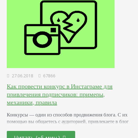
27.06.2018
67866
Как провести конкурс в Инстаграме для
привлечения подписчиков: примеры,
механики, правила
Конкурсы –– один из способов продвижения блога. С их
помощью вы общаетесь с аудиторией, привлекаете в блог
новых подписчиков и активизируете старых. Суть в том,
что вы обещаете участникам подарок за то, что они тем
Читать (~5 мин.)