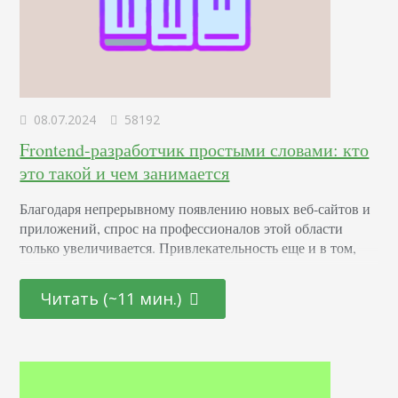
08.07.2024
58192
Frontend-разработчик простыми словами: кто
это такой и чем занимается
Благодаря непрерывному появлению новых веб-сайтов и
приложений, спрос на профессионалов этой области
только увеличивается. Привлекательность еще и в том,
что она открыта как для начинающих молодых
специалистов, так и для тех, кто находится на стадии
Читать (~11 мин.)
переосмысления карьерного пути и готов начать все с
чистого листа. Определение Это профессионал,
отвечающий за создание и дизайн пользовательских
интерфейсов для сайтов и приложений. Он…