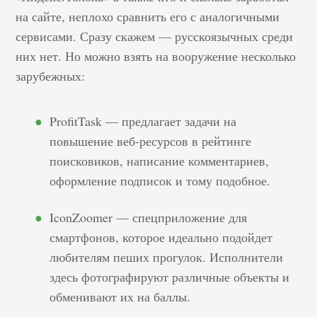
на сайте, неплохо сравнить его с аналогичными
Обучение.
Государственные вузы
сервисами. Сразу скажем — русскоязычных среди
не выдают корочки
них нет. Но можно взять на вооружение несколько
SEO-специалиста, а за
зарубежных:
курсы от авторитетных
профессионалов digital-
ProfitTask — предлагает задачи на
рынка придется
повышение веб-ресурсов в рейтинге
заплатить.
поисковиков, написание комментариев,
Самообразование
оформление подписок и тому подобное.
возможно, но…
IconZoomer — спецприложение для
смартфонов, которое идеально подойдет
любителям пеших прогулок. Исполнители
здесь фотографируют различные объекты и
обменивают их на баллы.