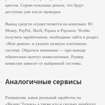
— выбор только за
цветом. Серым показаны деньги, что будут
вами. Расскажем о
доступны уже после проверки.
преимуществах и
подводных камнях
Вывод средств осуществляется на кошельки: Ю
каждого варианта.
Money, PayPal, Skrill, Papara и Payoneer. Чтобы
Работа в агентстве
получить заработанное, необходимо зайти в раздел
Самый очевидный
«Мои деньги» и указать нужную платежную
вариант —
откликнуться на
систему. Обратите внимание — при выводе
вакансию компании по
обязательно вычтут комиссионные. Размер
разработке и
комиссии зависит от выбранной системы.
продвижению сайтов.
Есть более узкие
Аналогичные сервисы
агентства, которые
специализируются
только на интернет-
Размышляя, каков реальный заработок на
маркетинге. Что дает
«Яндекс.Толока» а также кто и сколько заработал
работа в коллективе