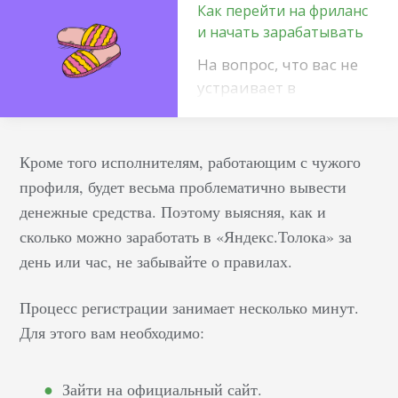
Как перейти на фриланс
и начать зарабатывать
На вопрос, что вас не
устраивает в
официальном
трудоустройстве, люди
чаще всего отмечают
Кроме того исполнителям, работающим с чужого
неудобный график,
профиля, будет весьма проблематично вывести
низкую ставку, траты
денежные средства. Поэтому выясняя, как и
на дорогу. Проблемы,
сколько можно заработать в «Яндекс.Толока» за
актуальные для
день или час, не забывайте о правилах.
большинства,
перестанут беспокоить,
Процесс регистрации занимает несколько минут.
если знать, как стать
Для этого вам необходимо:
фрилансером.
Удаленная
деятельность на дому
Зайти на официальный сайт.