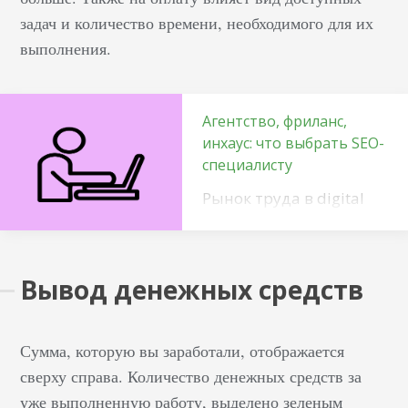
задач и количество времени, необходимого для их
выполнения.
Агентство, фриланс,
инхаус: что выбрать SEO-
специалисту
Рынок труда в digital
предлагает сеошнику
разные способы
профессиональной
Вывод денежных средств
реализации. Стать
сотрудником
агентства, частью
Сумма, которую вы заработали, отображается
инхаус-команды или
сверху справа. Количество денежных средств за
частным специалистом
уже выполненную работу, выделено зеленым