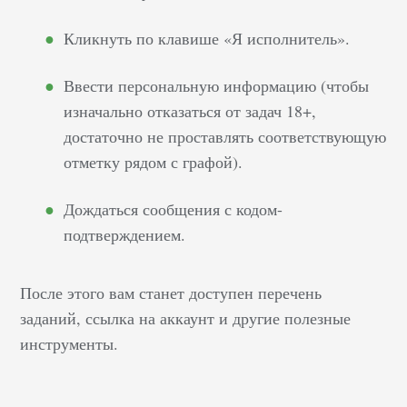
дает преимущества в
плане дохода,
Кликнуть по клавише «Я исполнитель».
комфорта, свободы, но
есть и недостатки, о
Ввести персональную информацию (чтобы
которых также
изначально отказаться от задач 18+,
желательно знать. Что
достаточно не проставлять соответствующую
такое фриланс Это
отметку рядом с графой).
созидательный труд,
оплачиваемые услуги,
Дождаться сообщения с кодом-
сделанные согласно
подтверждением.
заказу и поданные
клиентам в цифровом
После этого вам станет доступен перечень
формате. При
заданий, ссылка на аккаунт и другие полезные
виртуальной
инструменты.
активности нет
необходимости
заключать трудовые