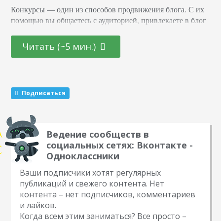
Конкурсы –– один из способов продвижения блога. С их
помощью вы общаетесь с аудиторией, привлекаете в блог
новых подписчиков и активизируете старых. Суть в том,
что вы обещаете участникам подарок за то, что они тем
Читать (~5 мин.)
или иным образом расскажут о вас другим пользователям.
Этот метод раскрутки считается эффективным. Какие
виды розыгрышей можно провести Существуют три
механики, которые маркетологи советуют чередовать…
Подписаться
Ведение сообществ в
социальных сетях: Вконтакте -
Одноклассники
Ваши подписчики хотят регулярных
публикаций и свежего контента. Нет
контента – нет подписчиков, комментариев
и лайков.
Когда всем этим заниматься? Все просто –