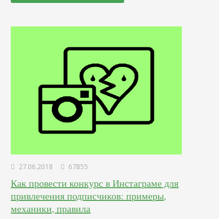
чистого листа. Определение Это профессионал,
отвечающий за создание и дизайн пользовательских
интерфейсов для сайтов и приложений. Он…
27.06.2018
67855
Как провести конкурс в Инстаграме для
привлечения подписчиков: примеры,
механики, правила