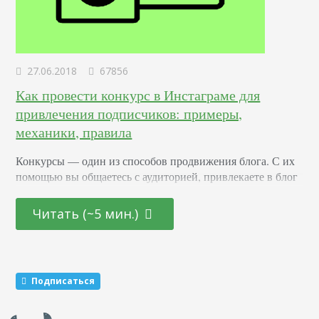
27.06.2018
67856
Как провести конкурс в Инстаграме для
привлечения подписчиков: примеры,
механики, правила
Конкурсы –– один из способов продвижения блога. С их
помощью вы общаетесь с аудиторией, привлекаете в блог
новых подписчиков и активизируете старых. Суть в том,
что вы обещаете участникам подарок за то, что они тем
Читать (~5 мин.)
или иным образом расскажут о вас другим пользователям.
Этот метод раскрутки считается эффективным. Какие
виды розыгрышей можно провести Существуют три
механики, которые маркетологи советуют чередовать…
Подписаться