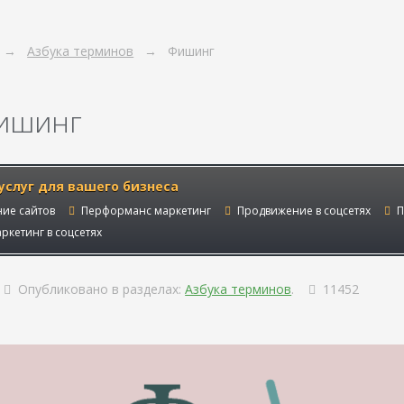
Азбука терминов
Фишинг
ишинг
услуг для вашего бизнеса
ие сайтов
Перформанс маркетинг
Продвижение в соцсетях
П
ркетинг в соцсетях
Опубликовано в разделах:
Азбука терминов
.
11452