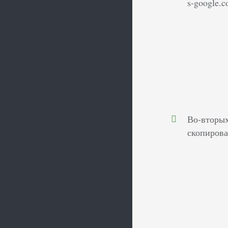
s-google.
Во-вторых
скопирова