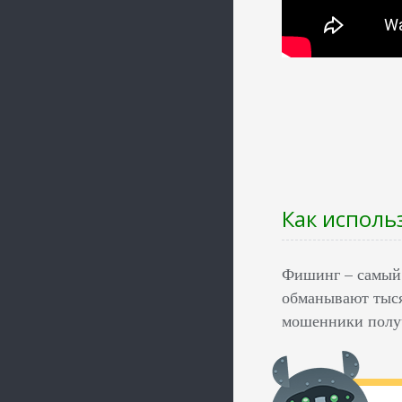
Как исполь
Фишинг – самый 
обманывают тысяч
мошенники получ