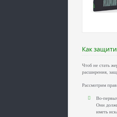
Как защити
Чтоб не стать ж
расширения, защ
Рассмотрим пра
Во-первых
Они должн
иметь иск