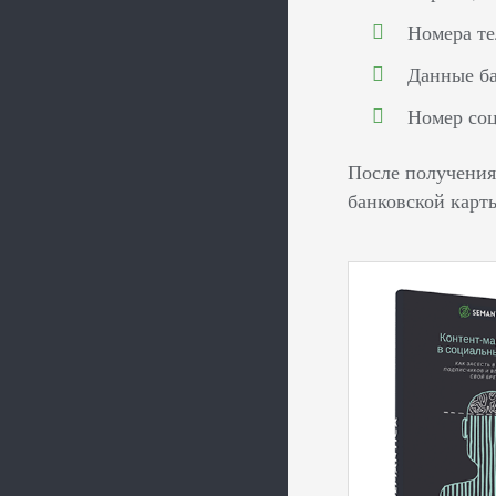
Номера те
Данные ба
Номер соц
После получения
банковской карты