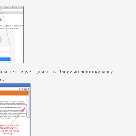
ном не следует доверять. Злоумышленники могут
о.