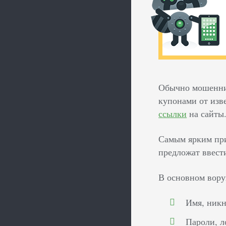
Обычно мошенни
купонами от изв
ссылки
на сайты.
Самым ярким при
предложат ввест
В основном вору
Имя, никн
Пароли, л