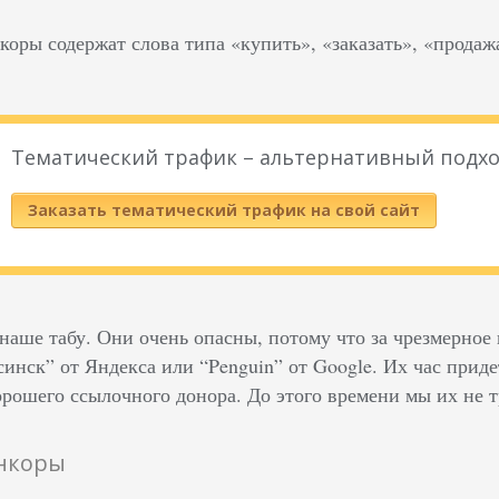
оры содержат слова типа «купить», «заказать», «продажа
Тематический трафик – альтернативный подхо
Заказать тематический трафик на свой сайт
наше табу. Они очень опасны, потому что за чрезмерное
нск” от Яндекса или “Penguin” от Google. Их час придет
орошего ссылочного донора. До этого времени мы их не т
нкоры