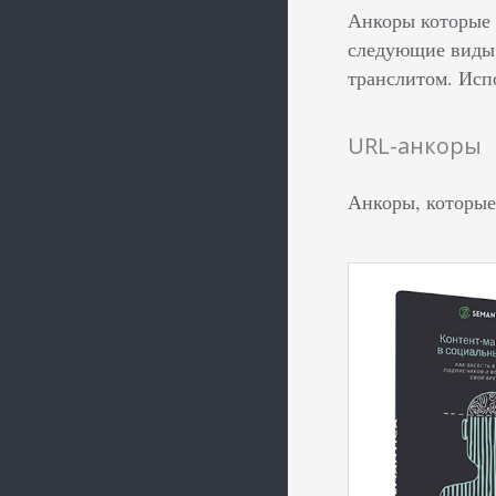
Анкоры которые 
следующие виды 
транслитом. Исп
URL-анкоры
Анкоры, которые 