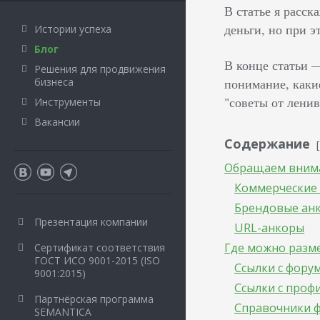
В статье я расс
деньги, но при э
Истории успеха
Блог
В конце статьи —
Решения для продвижения
бизнеса
понимание, какие
"советы от ленив
Инструменты
Вакансии
Содержание
Обращаем внима
Коммерческие
Брендовые ан
Презентация компании
URL-анкоры
Где можно разме
Сертификат соответствия
ГОСТ ИСО 9001-2015 (ISO
Ссылки с фору
9001:2015)
Ссылки с проф
Партнёрская программа
Справочники 
SEMANTICA