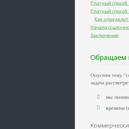
Платный способ 
Платный способ
Как определит
Начало ссылочн
Заключение
Обращаем 
Опустим тему “с
задача рассмотре
мы ленив
времени (
Коммерчески