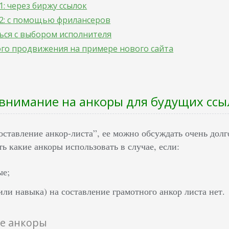
1: через биржу ссылок
 2: с помощью фрилансеров
ься с выбором исполнителя
ого продвижения на примере нового сайта
внимание на анкоры для будущих ссы
оставление анкор-листа”, ее можно обсуждать очень долг
ть какие анкоры использовать в случае, если:
ые;
или навыка) на составление грамотного анкор листа нет.
е анкоры