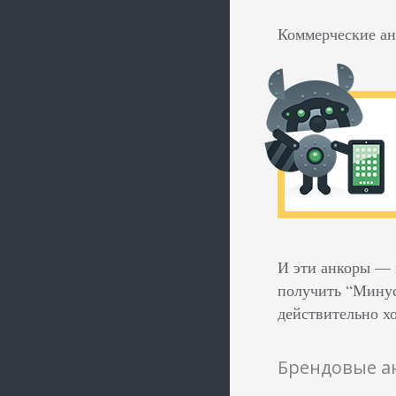
Коммерческие анк
И эти анкоры — 
получить “Минуси
действительно х
Брендовые а