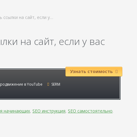
 ссылки на сайт, если у…
лки на сайт, если у вас
Узнать стоимость
родвижение в YouTube
SERM
ля начинающих
,
SEO инструкция
,
SEO самостоятельно
.