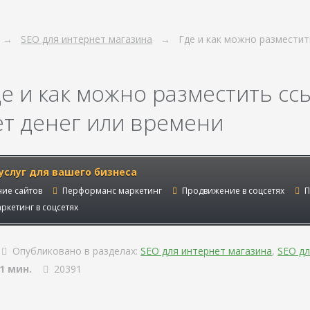
SEO для интернет магазина
Где и как можно разместить
е и как можно разместить ссы
ет денег или времени
услуг для вашего бизнеса
ие сайтов
Перформанс маркетинг
Продвижение в соцсетях
П
ркетинг в соцсетях
Опубликовано в разделах:
SEO для интернет магазина
,
SEO д
1 мин.
20391