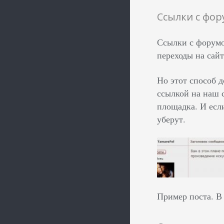
Ссылки с фо
Ссылки с форумо
переходы на сайт
Но этот способ 
ссылкой на наш 
площадка. И есл
уберут.
Пример поста. В 