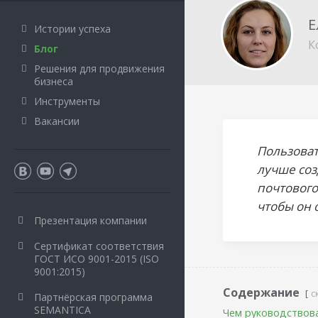
Е
Истории успеха
К
Блог
Решения для продвижения
бизнеса
Инструменты
Вакансии
Пользоват
лучше соз
почтового
чтобы он 
Презентация компании
Сертификат соответствия
ГОСТ ИСО 9001-2015 (ISO
9001:2015)
Содержание
с
Партнёрская программа
SEMANTICA
Чем руководствов