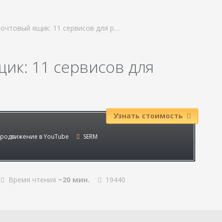
почтовый ящик: 11 сервисов для р…
ик: 11 сервисов для
Узнать стоимость
родвижение в YouTube
SERM
Время чтения
~20 мин.
19440