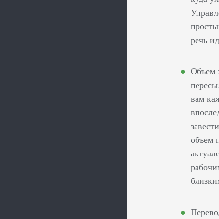
Управл
просты
речь и
Объем 
пересы
вам каж
впосле
завести
объем п
актуал
рабочи
близки
Перево