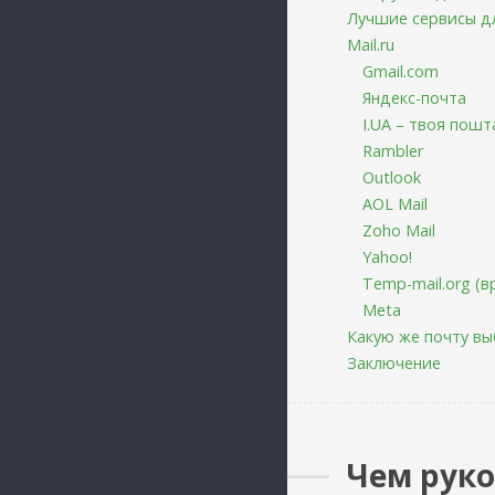
Лучшие сервисы д
Mail.ru
Gmail.com
Яндекс-почта
I.UA – твоя пошт
Rambler
Outlook
AOL Mail
Zoho Mail
Yahoo!
Temp-mail.org (в
Meta
Какую же почту в
Заключение
Чем руко