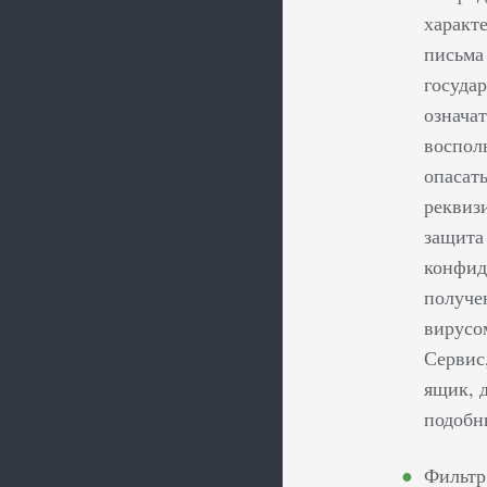
характе
письма
госуда
означа
воспол
опасат
реквиз
защита
конфид
получе
вирусо
Сервис
ящик, 
подобн
Фильтр