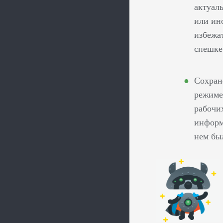
актуал
или ин
избежат
спешке
Сохран
режиме
рабочи
информ
нем бы