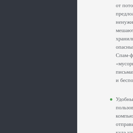
от пот
предло
ненужн
мешают
хранил
опасны
Спам-ф
«мусор
письма
и бесп
Удобны
пользо
компью
отправ
куда у