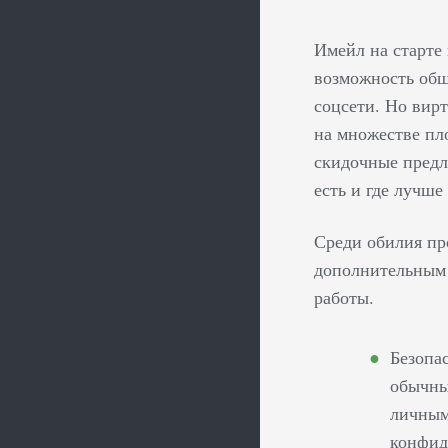
Имейл на старте
возможность общ
соцсети. Но вир
на множестве пл
скидочные предл
есть и где лучш
Среди обилия пр
дополнительным 
работы.
Безопа
обычны
личным
конфид