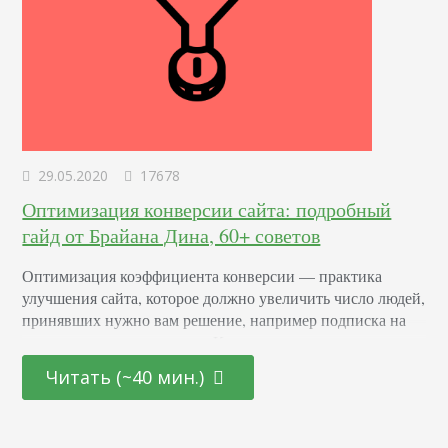
29.05.2020
17678
Оптимизация конверсии сайта: подробный
гайд от Брайана Дина, 60+ советов
Оптимизация коэффициента конверсии — практика
улучшения сайта, которое должно увеличить число людей,
принявших нужно вам решение, например подписка на
рассылку или заказ услуги. Конверсия — конкретное
действие, которое вам нужно от пользователя. От него
Читать (~40 мин.)
зависит ваша выгода. Что такое показатель конверсии Это
процент людей, которые посещают страницу и
выполняют желаемое действие. Как посчитать: разделите