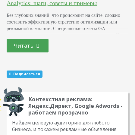
Analytics: шаги, советы и примеры
Без глубоких знаний, что происходит на сайте, сложно
составить эффективную стратегию оптимизации или
рекламной кампании. Специальные отчеты GA
настраивают данные под конкретные цели и задачи. Ниже
вы найдете инструкцию, рекомендации и готовые
Читать
решения. Создание Шаг 1. Поиск в интерфейсе
Перейдите в Специальные отчеты —> Мои отчеты. Далее
— «Добавить». Откроется окно настроек. Шаг 2. Имя
Укажите имя с информацией о…
Подписаться
Контекстная реклама:
Яндекс.Директ, Google Adwords -
работаем прозрачно
Найдем целевую аудиторию для любого
бизнеса, и покажем рекламные объявления