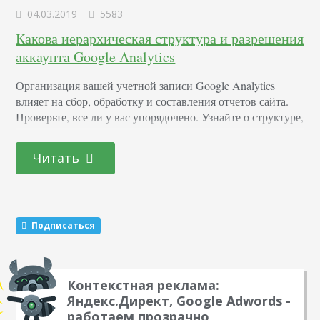
04.03.2019
5583
Какова иерархическая структура и разрешения
аккаунта Google Analytics
Организация вашей учетной записи Google Analytics
влияет на сбор, обработку и составления отчетов сайта.
Проверьте, все ли у вас упорядочено. Узнайте о структуре,
разрешениях, примерах использования и рекомендациях.
Иерархия Полная схема Организация Если вы управляете
Читать
сайтом с большим трафиком и платите за премиум Google
Analytics 360, вам может встретиться термин
«Организация». Функция не доступна в бесплатной
версии. Допустим, вы управляете…
Подписаться
Контекстная реклама:
Яндекс.Директ, Google Adwords -
работаем прозрачно