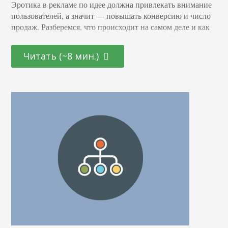
Эротика в рекламе по идее должна привлекать внимание
пользователей, а значит — повышать конверсию и число
продаж. Разберемся, что происходит на самом деле и как
ее применять так, чтобы не получить штраф. Как
применяют эротику в рекламных кампаниях
Читать (~8 мин.)
Провокационные, возбуждающие образы используют
давно, если быть точнее — с XIX века. Впервые на
провокацию решился производитель табачных изделий
Pearl Tobacco. В 1871…