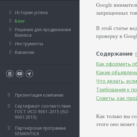
Google вниматель
запрещенных тов
Истории успеха
Блог
В этой статье в
Решения для продвижения
бизнеса
проверку в Googl
Инструменты
Вакансии
Содержание
Как оформить о
Какие объявлен
Что делать, есл
Требования к п
Презентация компании
Советы, как про
Сертификат соответствия
ГОСТ ИСО 9001-2015 (ISO
Как только вы со
9001:2015)
этого оно может
Партнёрская программа
SEMANTICA