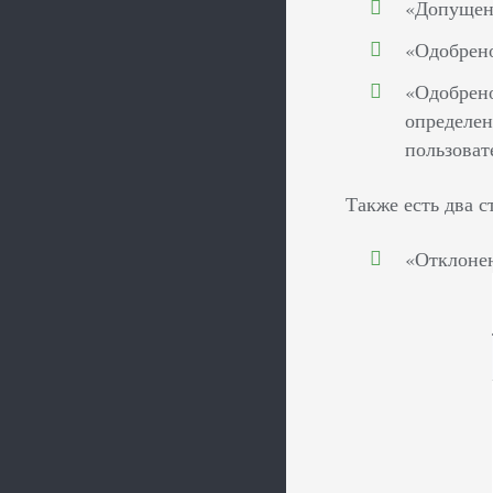
«Допущено
«Одобрено
«Одобрено
определен
пользоват
Также есть два с
«Отклонен