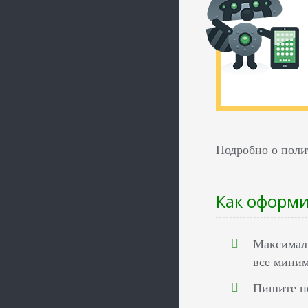
Подробно о поли
Как оформ
Максималь
все миним
Пишите по