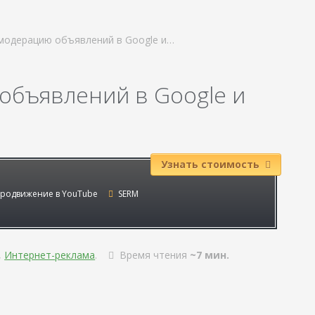
модерацию объявлений в Google и…
объявлений в Google и
Узнать стоимость
родвижение в YouTube
SERM
,
Интернет-реклама
.
Время чтения
~7 мин.