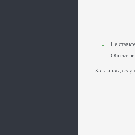
Не ставьт
Объект ре
Хотя иногда слу