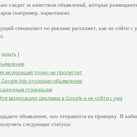
но следит за качеством объявлений, которые размещаютс
аров (например, наркотиков).
едущий специалист по рекламе расскажет, как не сойти с
e.
скрыть
бъявление
ия модерация точно не пропустит
и Google Ads отклонил объявление
осадочным страницам
йти модерацию рекламы в Google и не сойти с ума
здадите объявление, оно отправится на проверку. В каб
 получить следующие статусы: