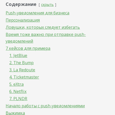
Содержание
скрыть
Push-уведомления для бизнеса
Персонализация
Ловушки, которых следует избегать
Время тоже важно при отправке push-
уведомлений
7 кейсов для примера
1. JetBlue
2. The Bump
3. La Redoute
4. Ticketmaster
5. eXtra
6. Netflix
7. PLNDR
Начало работы с push-уведомлениями
Выжимка