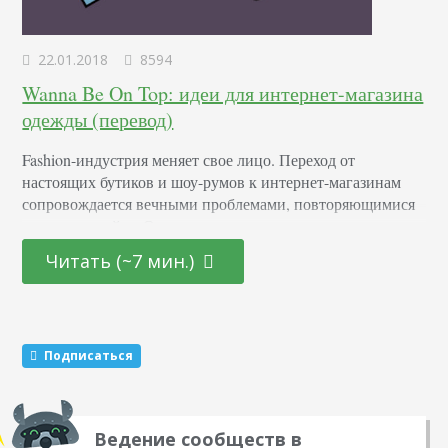
22.01.2018
8594
Wanna Be On Top: идеи для интернет-магазина
одежды (перевод)
Fashion-индустрия меняет свое лицо. Переход от
настоящих бутиков и шоу-румов к интернет-магазинам
сопровождается вечными проблемами, повторяющимися
на каждом сайте. Отсюда – зашкаливающие показатели
возврата и головная боль у владельцев бизнеса. Но все же
Читать (~7 мин.)
индустрия моды постепенно адаптируется к работе в
онлайн-режиме, если владелец магазина грамотно
применяет новые технологии и стратегии. Здесь важно не
только пользоваться тем, что уже использует
Подписаться
большинство…
Ведение сообществ в