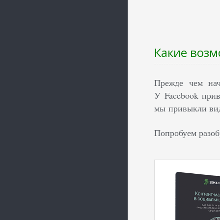
Какие возм
Прежде чем нач
У Facebook прив
мы привыкли вид
Попробуем разоб