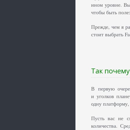
ином уровне. Вы
чтобы быть поле
Прежде, чем я р
стоит выбрать F
Так почему
В первую очер
и уголков план
одну платформу, 
Пусть вас не с
количества. Ср