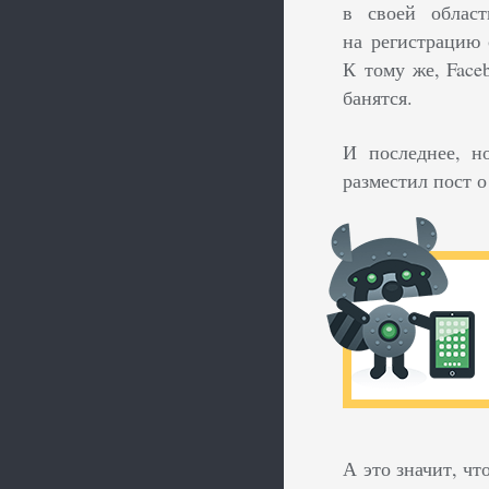
в своей област
на регистрацию 
К тому же, Face
банятся.
И последнее, н
разместил пост 
А это значит, чт