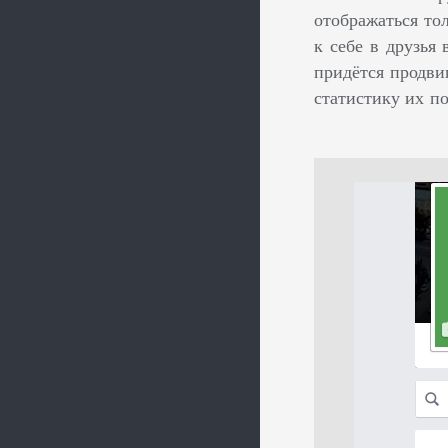
отображаться тол
к себе в друзья
придётся продви
статистику их п