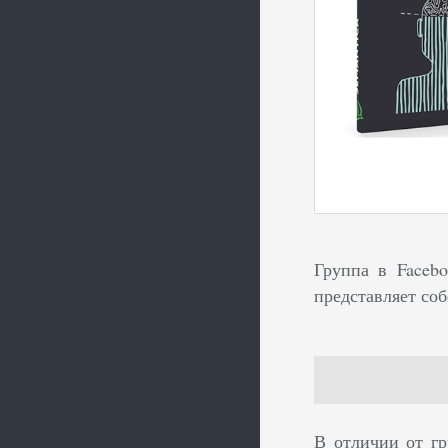
Группа в Faceb
представляет со
В отличии от гр