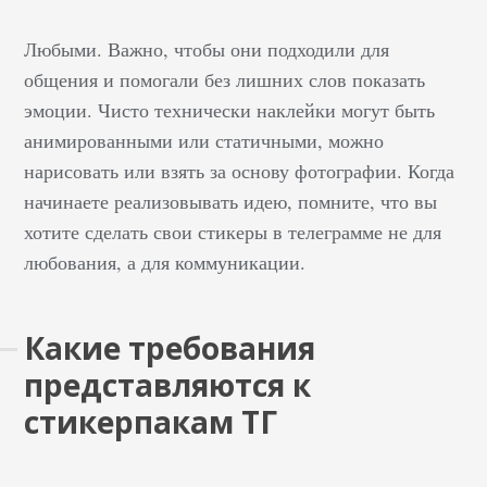
телега, как это
Любыми. Важно, чтобы они подходили для
приложение работает,
общения и помогали без лишних слов показать
как создать свой ТГ
канал, настроить и
эмоции. Чисто технически наклейки могут быть
сделать так, чтобы он
анимированными или статичными, можно
функционировал и
нарисовать или взять за основу фотографии. Когда
приносил прибыль.
начинаете реализовывать идею, помните, что вы
Ведь в последнее
хотите сделать свои стикеры в телеграмме не для
время именно из этого
любования, а для коммуникации.
рекламного источника
можно получить
максимальную отдачу
Какие требования
за размещение
представляются к
рекламы. Поэтому
стикерпакам ТГ
большинство блогеров,
у которых есть другие
площадки, начинают