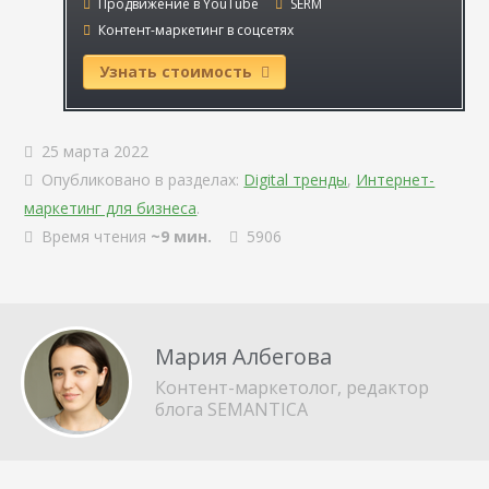
Продвижение в YouTube
SERM
Контент-маркетинг в соцсетях
Узнать стоимость
25 марта 2022
Опубликовано в разделах:
Digital тренды
,
Интернет-
маркетинг для бизнеса
.
Время чтения
~9 мин.
5906
Мария Албегова
Контент-маркетолог, редактор
блога SEMANTICA