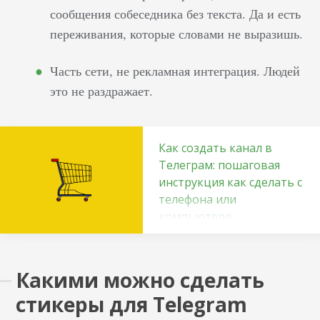
сообщения собеседника без текста. Да и есть
переживания, которые словами не выразишь.
Часть сети, не рекламная интеграция. Людей
это не раздражает.
Как создать канал в
Телеграм: пошаговая
инструкция как сделать с
телефона или
компьютера
С ростом популярности
мессенджера люди
Какими можно сделать
заинтересовались, что
такое телеграм или в
стикеры для Telegram
разговорной речи —