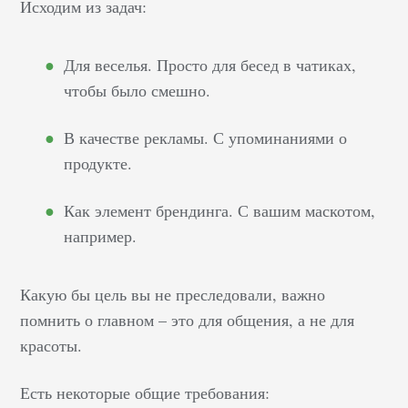
Исходим из задач:
переносить свой
контент именно сюда.
Это позволяет им
Для веселья. Просто для бесед в чатиках,
получать хороший
чтобы было смешно.
доход, не от донатов, а
от показов постов в
В качестве рекламы. С упоминаниями о
ленте их…
продукте.
Как элемент брендинга. С вашим маскотом,
например.
Какую бы цель вы не преследовали, важно
помнить о главном – это для общения, а не для
красоты.
Есть некоторые общие требования: