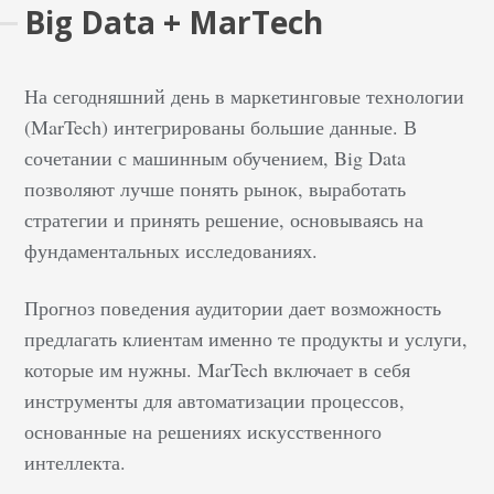
Big Data + MarTech
персонализацию
ленты под
пользовательские
На сегодняшний день в маркетинговые технологии
интересы. За подбор
(MarTech) интегрированы большие данные. В
контента в Google
сочетании с машинным обучением, Big Data
Discover отвечает
позволяют лучше понять рынок, выработать
алгоритм Google
стратегии и принять решение, основываясь на
News.&nbsp; Главное
фундаментальных исследованиях.
отличие Google
Discover от Google Feed
Прогноз поведения аудитории дает возможность
в том, что там могут
предлагать клиентам именно те продукты и услуги,
ранжироваться не
которые им нужны. MarTech включает в себя
только
инструменты для автоматизации процессов,
информационные
статьи, но и видео с
основанные на решениях искусственного
YouTube, статьи из
интеллекта.
блогов интернет-