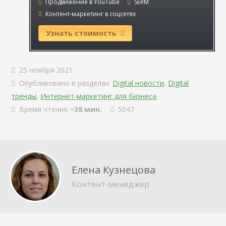
Продвижение в YouTube
SERM
Контент-маркетинг в соцсетях
Узнать стоимость
25 ноября 2021
Опубликовано в разделах:
Digital новости
,
Digital
тренды
,
Интернет-маркетинг для бизнеса
.
Время чтения
~38 мин.
5047
Елена Кузнецова
Контент-менеджер