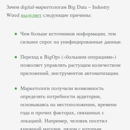
магазинов и других
Зачем digital-маркетологам Big Data – Industry
сайтов в
Wired
выделяет
следующие причины:
интернете.&nbsp;
Google Discover стал
Чем больше источников информации, тем
источников
сильнее спрос на унифицированные данные.
потенциального
целевого трафика для
Переход к BigOps («большим операциям»)
владельцев любого
позволяет управлять растущим количеством
бизнеса, особенно если
приложений, инструментов автоматизации.
их бизнес связан с
туризмом,…
Маркетологи получили возможность
определять потребности аудитории,
основываясь на местоположении, времени
года и прочих факторах, связанных с
локацией. Например, человек посетил
книжный магазин, рядом с которым