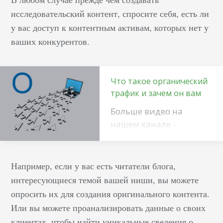
сайта, бренда или
исследовательский контент, спросите себя, есть ли
продукта, что это
у вас доступ к контентным активам, которых нет у
значит простыми
ваших конкурентов.
словами, и зачем…
Что такое органический
трафик и зачем он вам
Больше видео на
нашем канале -
изучайте интернет-
маркетинг с
SEMANTICA
Например, если у вас есть читатели блога,
Пользователю нужна
интересующиеся темой вашей ниши, вы можете
информация. Он
опросить их для создания оригинального контента.
заходит в поисковик,
Или вы можете проанализировать данные о своих
вводит нужный запрос.
клиентах, чтобы найти уникальные сведения о