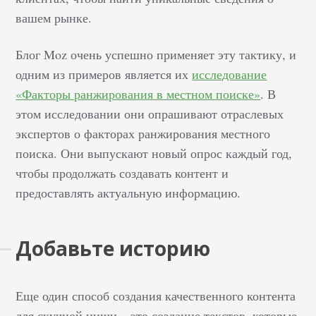
ваш сайт попал в
вашем рынке.
выдачу. Человек
прочитал содержимое
Блог Moz очень успешно применяет эту тактику, и
сниппета, оно
одним из примеров является их
исследование
заинтересовало.
«Факторы ранжирования в местном поиске»
. В
Пользователь перешел
этом исследовании они опрашивают отраслевых
по ссылке на ваш сайт.
экспертов о факторах ранжирования местного
Такие люди ценятся
поиска. Они выпускают новый опрос каждый год,
гораздо выше. Они
сами зашли на ваш
чтобы продолжать создавать контент и
сайт — значит, сочли
предоставлять актуальную информацию.
ресурс интересным. С
большой вероятностью
Добавьте историю
они сделают заказ у
вас. Этим повысят
конверсию и принесут
Еще один способ создания качественного контента
прибыль.
для скучной ниши – это создание текстов, которые