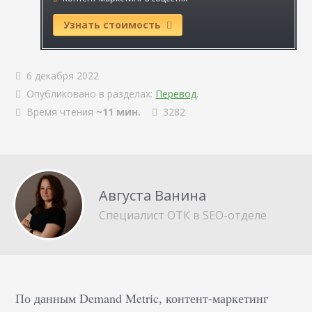
Узнать стоимость
6 декабря 2022
Опубликовано в разделах:
Перевод
.
Время чтения
~11 мин.
3282
Августа Ванина
Специалист ОТК в SEO-отделе
По данным Demand Metric, контент-маркетинг