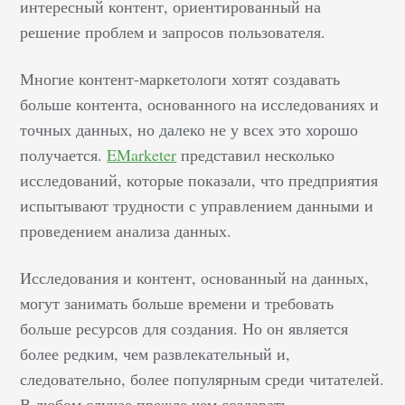
интересный контент, ориентированный на
увеличения которого
решение проблем и запросов пользователя.
нужно охватывать
новые сегменты рынка.
Многие контент-маркетологи хотят создавать
Современные
больше контента, основанного на исследованиях и
технологии и
точных данных, но далеко не у всех это хорошо
классические
получается.
EMarketer
представил несколько
методики,
исследований, которые показали, что предприятия
проверенные
испытывают трудности с управлением данными и
временем,
предоставляют бизнесу
проведением анализа данных.
широкий спектр
возможностей для
Исследования и контент, основанный на данных,
достижения желаемых
могут занимать больше времени и требовать
результатов. Как
больше ресурсов для создания. Но он является
правильно собрать и
более редким, чем развлекательный и,
составить портрет
следовательно, более популярным среди читателей.
целевой аудитории
В любом случае прежде чем создавать