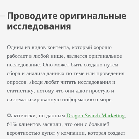
виды рекламы и
Проводите оригинальные
продвижения в
исследования
конечном итоге
определяется
объемами продаж.
Одним из видов контента, который хорошо
Доход компании
работает в любой нише, является оригинальное
напрямую зависит от
исследование. Оно может быть создано путем
понимания
маркетинговым
сбора и анализа данных по теме или проведения
отделом желаний
опросов. Люди любят читать исследования и
собственных клиентов.
статистику, потому что они дают простую и
Чем лучше товар
систематизированную информацию о мире.
удовлетворяет
конкретные
Фактически, по данным
Dragon Search Marketing
,
потребности — тем
61% клиентов заявили, что они с большей
выше спрос, для
вероятностью купят у компании, которая создает
поддержания и