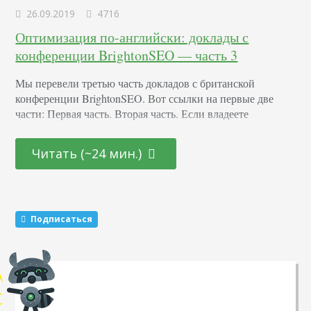
26.09.2019
4716
Оптимизация по-английски: доклады с
конференции BrightonSEO — часть 3
Мы перевели третью часть докладов с британской
конференции BrightonSEO. Вот ссылки на первые две
части: Первая часть. Вторая часть. Если владеете
разговорным английским, то вот запись всех докладов:
Luci Wood — Подсказки оптимизаторам под Google
Читать (~24 мин.)
Discover Люси рассказала о последних событиях в Google
Discover и дала полезные советы, которые помогут стать
заметнее. Что такое Google Discover и как его…
Подписаться