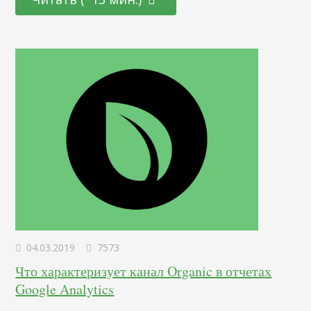
произведет карточка товара на человека, зависят его
эмоции. Под их влиянием человек и покупает товары. В
этой статье разберем, какая структура нужна хорошей
карточке…
04.03.2019
7573
Что характеризует канал Organic в отчетах
Google Analytics