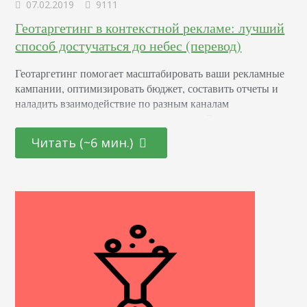
07.02.2019
9111
Геотаргетинг в контекстной рекламе: лучший
способ достучаться до небес (перевод)
Геотаргетинг помогает масштабировать ваши рекламные
кампании, оптимизировать бюджет, составить отчеты и
наладить взаимодействие по разным каналам
продвижения (и не только в интернете). Без учета
географии, любая ppc-кампания будет неполноценной.
Читать (~6 мин.)
Вне зависимости от бюджета вашей рекламы, целей,
запускается ли впервые или уже работает и показывает
результаты, геотаргетинг — ключевой элемент для
анализа. Он выходит за рамки контекстной рекламы.
Любой маркетолог, который…