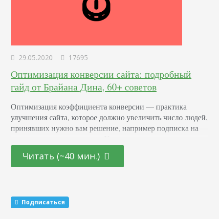
29.05.2020
17695
Оптимизация конверсии сайта: подробный
гайд от Брайана Дина, 60+ советов
Оптимизация коэффициента конверсии — практика
улучшения сайта, которое должно увеличить число людей,
принявших нужно вам решение, например подписка на
рассылку или заказ услуги. Конверсия — конкретное
действие, которое вам нужно от пользователя. От него
Читать (~40 мин.)
зависит ваша выгода. Что такое показатель конверсии Это
процент людей, которые посещают страницу и
выполняют желаемое действие. Как посчитать: разделите
общее число посетителей на количество тех,…
Подписаться