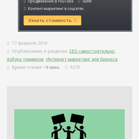
Продвижение в YouTube
SERM
Контент-маркетинг в соцсетях
Узнать стоимость
17 февраля 2016
Опубликовано в разделах:
SEO самостоятельно
,
Азбука терминов
,
Интернет-маркетинг для бизнеса
.
Время чтения
~9 мин.
9275