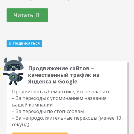
посылку клиенту отправляет непосредственно поставщик
одежды, а онлайн-магазин зарабатывает на наценке с
Читать
продажи. Для того чтобы работать по дропшиппингу,
необходимо сделать несколько шагов. Поиск партнеров-
поставщиков. Это один из самых сложных моментов в
бизнесе, так как данная система продаж связана с…
Подписаться
Продвижение сайтов –
качественный трафик из
Яндекса и Google
Продвигаясь в Семантике, вы не платите:
– За переходы с упоминанием названия
вашей компании.
– За переходы по стоп-словам.
– За непродолжительные переходы (менее 10
секунд).