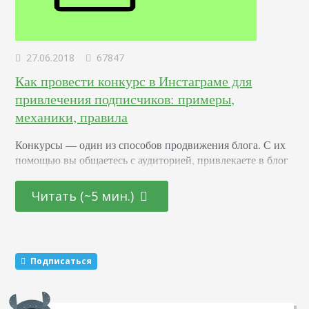
27.06.2018
67847
Как провести конкурс в Инстаграме для
привлечения подписчиков: примеры,
механики, правила
Конкурсы –– один из способов продвижения блога. С их
помощью вы общаетесь с аудиторией, привлекаете в блог
новых подписчиков и активизируете старых. Суть в том,
что вы обещаете участникам подарок за то, что они тем
Читать (~5 мин.)
или иным образом расскажут о вас другим пользователям.
Этот метод раскрутки считается эффективным. Какие
виды розыгрышей можно провести Существуют три
механики, которые маркетологи советуют чередовать…
Подписаться