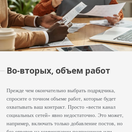
попадания в топ
выдачи по
конкретному городу и,
как следствие,
увеличивает охват
целевой аудитории.
Что нужно для
раскрутки сайта в
регионе, как
Во-вторых, объем работ
правильно продвигать
площадку, и на какие
нюансы стоит
Прежде чем окончательно выбрать подрядчика,
обратить особое
спросите о точном объеме работ, которые будет
внимание? Давайте
охватывать ваш контракт. Просто «вести канал
разбираться.…
социальных сетей» явно недостаточно. Это может,
например, включать только добавление постов, но
без ответов на комментарии подписчиков или