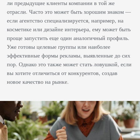
ли предыдущие клиенты компании в той же
рекламные
отрасли. Часто это может быть хорошим знаком —
предложения точечно,
если агентство специализируется, например, на
улучшая конверсию,
косметике или дизайне интерьера, ему может быть
однако вместе с тем
подразумевает
проще запустить еще один аналогичный профиль.
необходимость
Уже готовы целевые группы или наиболее
соблюдения
эффективные формы рекламы, выявленные до сих
принципов
пор. Однако это также может стать ловушкой, если
географического
вы хотите отличиться от конкурентов, создав
соответствия при
новое качество на рынке.
продвижении
собственного ресурса в
интернете.
Своевременное
предоставление
нужных данных
повышает вероятность