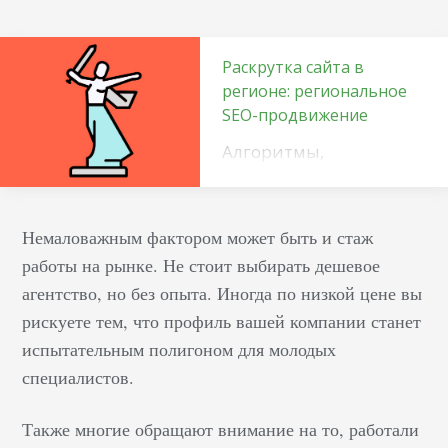
Раскрутка сайта в
регионе: региональное
SEO-продвижение
Алгоритмы,
применяемые
поисковыми
системами, учитывают
Немаловажным фактором может быть и стаж
не только содержание
работы на рынке. Не стоит выбирать дешевое
запроса, но и
агентство, но без опыта. Иногда по низкой цене вы
местоположение
рискуете тем, что профиль вашей компании станет
пользователя.
испытательным полигоном для молодых
Подобная
специалистов.
оптимизация
позволяет компаниям
Также многие обращают внимание на то, работали
настраивать