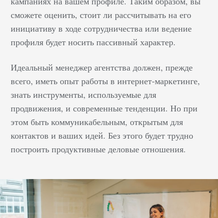
кампаниях на вашем профиле. Таким образом, вы
ссылок: от создания
сможете оценить, стоит ли рассчитывать на его
массового
инициативу в ходе сотрудничества или ведение
дублирования
профиля будет носить пассивный характер.
контента до
возникновения 404
Идеальный менеджер агентства должен, прежде
Errors. Я замечаю, что
всего, иметь опыт работы в интернет-маркетинге,
веб-мастера часто не
берут во внимание
знать инструменты, используемые для
внутренние структуры
продвижения, и современные тенденции. Но при
ссылок, а они
этом быть коммуникабельным, открытым для
представляют весомую
контактов и ваших идей. Без этого будет трудно
ценность для
построить продуктивные деловые отношения.
стратегии UX и SEO.
Внутренние ссылки
дают 5 преимуществ
вашему веб-ресурсу:
Предоставляют