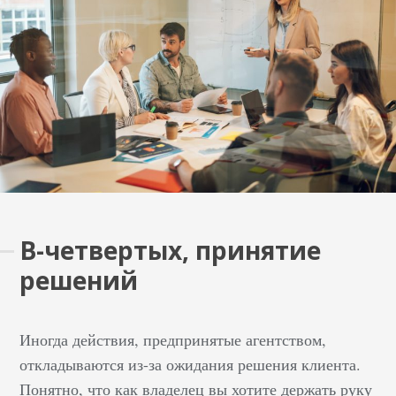
посетителям
дополнительную
информацию для
ознакомления или
интерактивные
материалы на сайте.
Категорическая
организация страниц
по якорному тексту,
оптимизированному
для ключей.
В-четвертых, принятие
Обеспечивают…
решений
Иногда действия, предпринятые агентством,
откладываются из-за ожидания решения клиента.
Понятно, что как владелец вы хотите держать руку