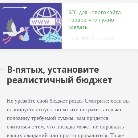
SEO для нового сайта:
первое, что нужно
сделать
Шаг №1: внешняя
ссылка После того как
моя подруга запустила
сайт, она обратилась
В-пятых, установите
ко мне за оценкой. Веб-
реалистичный бюджет
сайт был хорошим, но
я не нашла его в Google,
даже когда погуглила
Не урезайте свой бюджет резко. Смотрите: если вы
точное доменное имя.
планируете отпуск, но хотите потратить только
Мой первый вопрос
половину требуемой суммы, вам придется
был таким: есть ли еще
считаться с тем, что поездка может не оправдать
одна площадка,
ссылающаяся на вашу?
ваших ожиданий или просто провалиться. То же