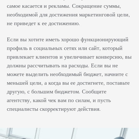
Она ответила «нет». Я
самое касается и рекламы. Сокращение суммы,
перешла на сайт со
необходимой для достижения маркетинговой цели,
своего личного
не приведет к ее достижению.
ресурса, и через
полдня он всё-таки
Если вы хотите иметь хорошо функционирующий
появился в результатах
профиль в социальных сетях или сайт, который
поиска. Сайт подруги в
привлекает клиентов и увеличивает конверсию, вы
итоге оказался в
должны рассчитывать на расходы. Если вы не
рейтинге ее доменного
можете выделить необходимый бюджет, начните с
имени. Далее ей нужно
меньшей цели, а когда вы ее достигнете, поставьте
было…
другую, с большим бюджетом. Сообщите
агентству, какой чек вам по силам, и пусть
специалисты скорректируют действия.