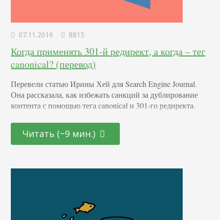
07.11.2016
8815
Когда применять 301-й редирект, а когда – тег
canonical? (перевод)
Перевели статью Ирины Хей для Search Engine Journal.
Она рассказала, как избежать санкций за дублирование
контента с помощью тега canonical и 301-го редиректа.
Все с примерами и конкретными сценариями
применения. Дублированный контент – это проблема
Читать (~9 мин.)
каждого вебмастера, с ней рано или поздно сталкиваются
все. Само по себе дублирование контента не кажется чем-
то преступным ни для Google, ни для других
поисковиков. Однако,…