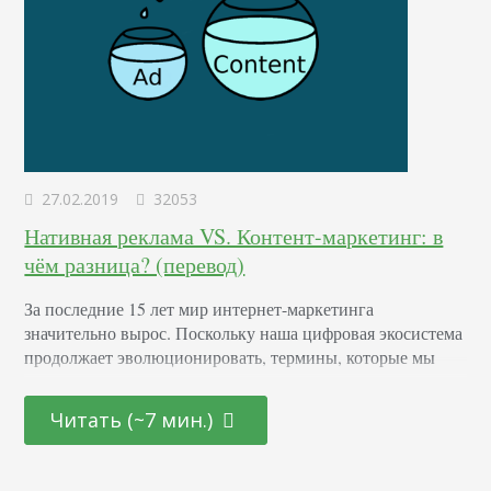
27.02.2019
32053
Нативная реклама VS. Контент-маркетинг: в
чём разница? (перевод)
За последние 15 лет мир интернет-маркетинга
значительно вырос. Поскольку наша цифровая экосистема
продолжает эволюционировать, термины, которые мы
используем для ее описания, должны эволюционировать
вместе с ней. Сегодня чуть подробнее рассмотрим два
Читать (~7 мин.)
популярных понятия диджитал-рынка: нативный
(естественный) формат рекламы и контент-маркетинг. В
чем между ними разница? В охвате и возможностях: в то