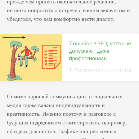
прежде чем принять окончательное решение,
неплохо попросить о встрече с вашим аккаунтом и
убедиться, что вам комфортно вести диалог.
7 ошибок в SEO, которые
допускают даже
профессионалы
1. Неудачная структура
внутренних ссылок
Сайт развивается
продолжительный
Помимо хорошей коммуникации, в социальных
период, и все это время
медиа также важны индивидуальность и
вам придется
креативность. Именно поэтому в разговоре с
встречаться с
будущим подрядчиком стоит спросить, например,
различными
об идеях для постов, графике или рекламных
ошибками внутренних