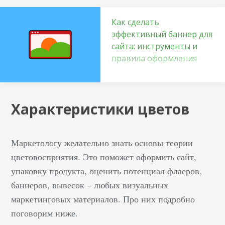
Как сделать
эффективный баннер для
сайта: инструменты и
правила оформления
Немного теории Вы
наверняка видели
плакаты, билборды,
Характеристики цветов
растяжки. Они нужны,
чтобы зацепить взгляд,
показать товар или
Маркетологу желательно знать основы теории
услугу и обозначить
цветовосприятия. Это поможет оформить сайт,
призыв к действию,
упаковку продукта, оценить потенциал флаеров,
например, купить
баннеров, вывесок – любых визуальных
квартиру в загородном
маркетинговых материалов. Про них подробно
поселке. Как правило,
поговорим ниже.
такие размещения