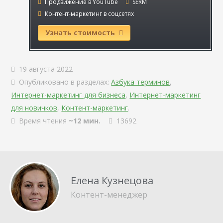
Продвижение в YouTube
SERM
Контент-маркетинг в соцсетях
Узнать стоимость
19 августа 2022
Опубликовано в разделах:
Азбука терминов
,
Интернет-маркетинг для бизнеса
,
Интернет-маркетинг
для новичков
,
Контент-маркетинг
.
Время чтения
~12 мин.
13692
Елена Кузнецова
Контент-менеджер