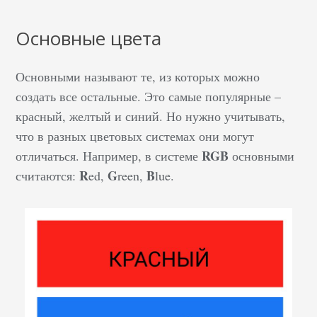
большие, яркие, чтобы
человек точно заметил
Основные цвета
и не прошел мимо. В
интернете все
Основными называют те, из которых можно
аналогично – это
создать все остальные. Это самые популярные –
изображения, видео
красный, желтый и синий. Но нужно учитывать,
или анимация на
что в разных цветовых системах они могут
сайте, которые доносят
RGB
отличаться. Например, в системе
основными
до аудитории
R
G
B
считаются:
ed,
reen,
lue.
рекламное сообщение,
что-то продают.
Обычно они состоят из
стандартных основных
элементов: логотип,
заголовок с призывом к
действию, небольшой
текстовый блок и