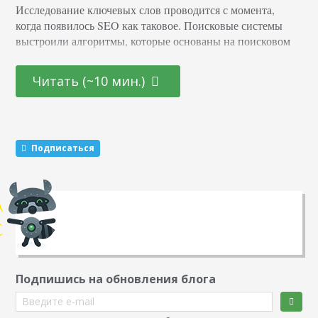
Исследование ключевых слов проводится с момента,
когда появилось SEO как таковое. Поисковые системы
выстроили алгоритмы, которые основаны на поисковом
запросе пользователя и определении релевантности
контента конкретному вопросу. Потом появилась новая
Читать (~10 мин.)
рекламная платформа — Google AdWords (теперь Google
Ads), которая позволила организовать платную выдачу.
Интернет-маркетологи получили возможность
отслеживать, сколько показов было в месяц практически
Подписаться
по любому запросу. Планировщик ключевых слов стад…
Подпишись на обновления блога
Введите e-mail