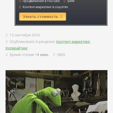
Продвижение в YouTube
SERM
Контент-маркетинг в соцсетях
Узнать стоимость
12 сентября 2016
Опубликовано в разделах:
Контент-маркетинг
,
Копирайтинг
.
Время чтения
~5 мин.
5869