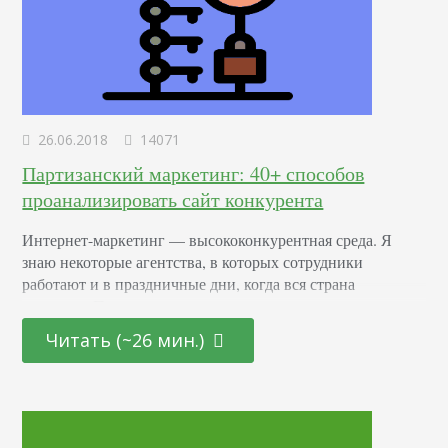
26.06.2018
14071
Партизанский маркетинг: 40+ способов
проанализировать сайт конкурента
Интернет-маркетинг — высококонкурентная среда. Я
знаю некоторые агентства, в которых сотрудники
работают и в праздничные дни, когда вся страна
отдыхает. Пока все веселятся и гуляют, интернет
меняется. Вчера твой сайт был в топе Google, а сегодня
Читать (~26 мин.)
страница опустилась вниз позиций на 20. Правило
хорошего сайта: нести пользу простому пользователю.
Именно к этому призывают поисковые системы. Вам
придется заботиться о дизайне,…