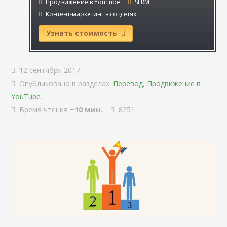
Продвижение в YouTube
SERM
Контент-маркетинг в соцсетях
Узнать стоимость
12 сентября 2017
Опубликовано в разделах:
Перевод
,
Продвижение в
YouTube
.
Время чтения
~10 мин.
8251