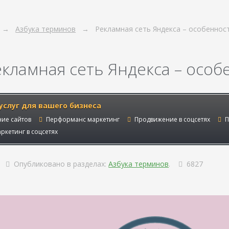
Азбука терминов
Рекламная сеть Яндекса – особеннос
екламная сеть Яндекса – осо
услуг для вашего бизнеса
ие сайтов
Перформанс маркетинг
Продвижение в соцсетях
П
ркетинг в соцсетях
Опубликовано в разделах:
Азбука терминов
.
6827