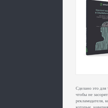
Сделано это для 
чтобы не засоря
рекламодателя, к
которые, наверня