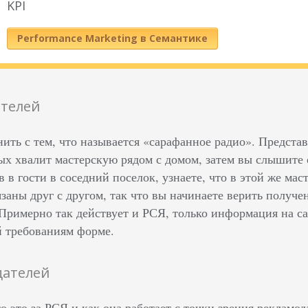
KPI
Performance Marketing в Семантике
ателей
ить с тем, что называется «сарафанное радио». Представ
ых хвалит мастерскую рядом с домом, затем вы слышите 
ав в гости в соседний поселок, узнаете, что в этой же ма
язаны друг с другом, так что вы начинаете верить получ
 Примерно так действует и РСЯ, только информация на са
 требованиям форме.
дателей
о это за РСЯ и как она работает с точки зрения рекламо