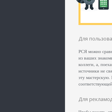
Для пользов
РСЯ можно сравн
из ваших знаком
коллеги, а, поех
источники не св
эту мастерскую.
соответствующей
Для рекламо
Чтобы понять, чт