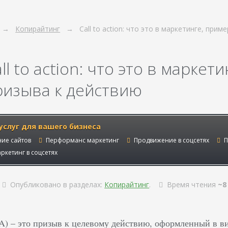
Копирайтинг
Call to action: что это в маркетинге, при
ll to action: что это в марке
ризыва к действию
услуг для вашего бизнеса
ие сайтов
Перформанс маркетинг
Продвижение в соцсетях
П
ркетинг в соцсетях
Опубликовано в разделах:
Копирайтинг
.
Время чтения
~8
(CTA) – это призыв к целевому действию, оформленный в 