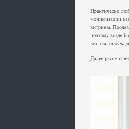
Практически люб
минимизации изд
витрины. Продав
поэтому воздейс
кнопка, побужда
Далее рассмотри