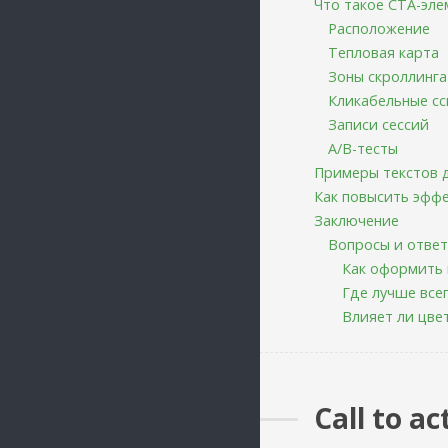
Что такое CTA-эле
Расположение
Тепловая карта
Зоны скроллинга
Кликабельные с
Записи сессий
А/В-тесты
Примеры текстов 
Как повысить эфф
Заключение
Вопросы и отве
Как оформить 
Где лучше все
Влияет ли цвет
Call to a