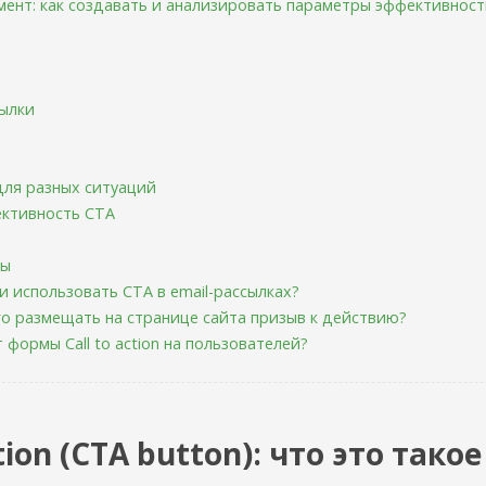
мент: как создавать и анализировать параметры эффективнос
сылки
для разных ситуаций
ективность СТА
ты
и использовать CTA в email-рассылках?
го размещать на странице сайта призыв к действию?
 формы Call to action на пользователей?
ction (CTA button): что это так