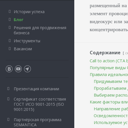
размещенный на 
Истории успеха
элемент провоцир
Блог
видеокурс или з
Решения для продвижения
концентрировать
бизнеса
Инструменты
Вакансии
Содержание
с
Call to action (CTA
Популярные виды 
Правила идеальног
Придумываем те
Прорабатываем 
Презентация компании
Выбираем распо
Сертификат соответствия
Какие факторы вли
ГОСТ ИСО 9001-2015 (ISO
Направление ра
9001:2015)
Осведомленност
Партнёрская программа
Используемое у
SEMANTICA