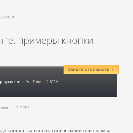
меры кноп…
тинге, примеры кнопки
Узнать стоимость
родвижение в YouTube
SERM
 мин.
5783
виде кнопки, картинки, гиперссылки или формы,