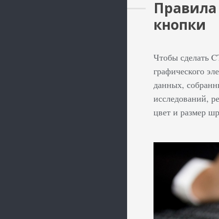
Правила 
кнопки
Чтобы сделать C
графического эл
данных, собранн
исследований, ре
цвет и размер ш