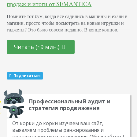
продаж и итоги от SEMANTICA
Помните тот бум, когда все садились в машины и ехали в
магазин, просто чтобы посмотреть на новые игрушки и
гаджеты? Это было совсем недавно. В конце концов,
Amazon начал лидировать в области e-commerce не так
давно. Торговые центры получали основной доход от
Читать (~9 мин.)
ритейлеров, и многие из них были исключительно
оффлайновыми магазинами. Но все меняется. Amazon
утвердил лидерство за прошлое лето.…
Подписаться
Профессиональный аудит и
стратегия продвижения
От корки до корки изучаем ваш сайт,
выявляем проблемы ранжирования и
прописываем пути их решения. Обращайтесь!