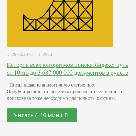
28.03.2016
8963
История всех алгоритмов поиска Яндекс: путь
от 10 мб до 3 687 000 000 документов в рунете
Писал недавно аналогичную статью про
Google и решил, что осветить прошлое отечественного
поисковика тоже необходимо для полноты картины.
Рамблер не предлагать:) Изначально с 1990 года по 1996
компания под необычным названием «Аркадия»
Читать (~10 мин.)
занималась разработкой программных продуктов, тесно
связанных с поиском по словам. Первым шагом на пути к
созданию поисковой системы, такой, какой мы её знаем