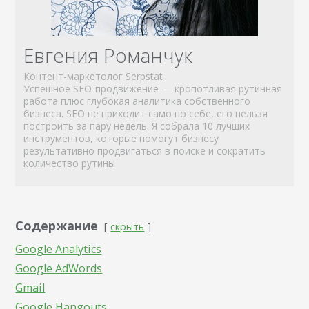
Евгения Романчук
Контент-маркетолог Serpstat
Успешное SEO-продвижение — кропотливая рутинная
работа плюс глубокая аналитика собственного
бизнеса. SEO не приходит само по себе, его нельзя
построить за пару недель. Я собрала 10 лучших
инструментов, которые помогут бизнесу
результативно продвигаться в поиске и сократить
количество рутины
Содержание
скрыть
Google Analytics
Google AdWords
Gmail
Google Hangouts