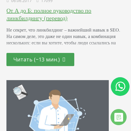
06.06.2017
17099
От А до Б: полное руководство по
линкбилдингу (перевод)
Не секрет, что линкбилдинг – важнейший навык в SEO.
На самом деле, это даже не один навык, а комбинация
нескольких: если вы хотите, чтобы люди ссылались на
ваш сайт, вам нужно разбираться в контенте, продажах,
программировании, психологии, а главное, маркетинге. В
Читать (~13 мин.)
итоге: если вы хотите привлечь больше трафика из
поисковых систем, линкбилдинг обязателен. И в этом
руководстве я расскажу о…