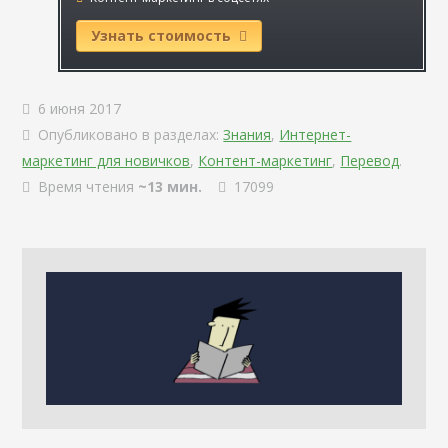
Узнать стоимость
6 июня 2017
Опубликовано в разделах:
Знания
,
Интернет-
маркетинг для новичков
,
Контент-маркетинг
,
Перевод
.
Время чтения
~13 мин.
17099