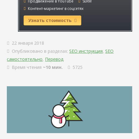
Продвижение в YouTube
SERM
Контент-маркетинг в соцсетях
Узнать стоимость
22 января 2018
Опубликовано в разделах:
SEO инструкция
,
SEO
самостоятельно
,
Перевод
.
Время чтения
~10 мин.
5725