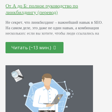
От А до Б: полное руководство по
линкбилдингу (перевод)
Не секрет, что линкбилдинг – важнейший навык в SEO.
На самом деле, это даже не один навык, а комбинация
нескольких: если вы хотите, чтобы люди ссылались на
ваш сайт, вам нужно разбираться в контенте, продажах,
программировании, психологии, а главное, маркетинге. В
Читать (~13 мин.)
итоге: если вы хотите привлечь больше трафика из
поисковых систем, линкбилдинг обязателен. И в этом
руководстве я расскажу о…