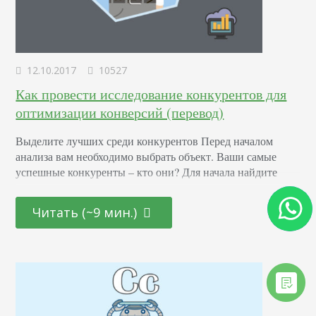
12.10.2017
10527
Как провести исследование конкурентов для
оптимизации конверсий (перевод)
Выделите лучших среди конкурентов Перед началом
анализа вам необходимо выбрать объект. Ваши самые
успешные конкуренты – кто они? Для начала найдите
предприятия, в которых ваши целевые клиенты могут
получить тот же вид услуг или товаров, которые вы
Читать (~9 мин.)
предлагаете. Включите как прямых, так и косвенных
конкурентов Прямыми конкурентами являются компании,
которые продают те же товары или услуги, что и вы.
Косвенными…