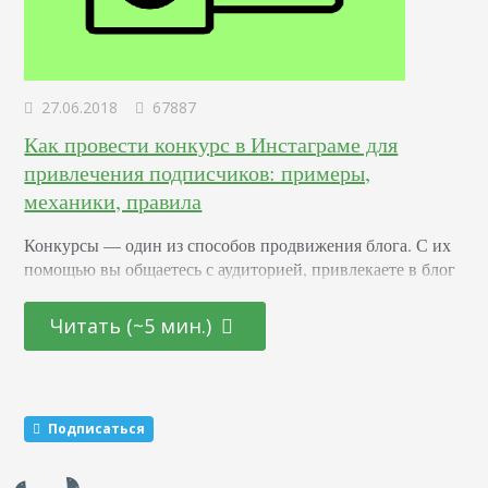
27.06.2018
67887
Как провести конкурс в Инстаграме для
привлечения подписчиков: примеры,
механики, правила
Конкурсы –– один из способов продвижения блога. С их
помощью вы общаетесь с аудиторией, привлекаете в блог
новых подписчиков и активизируете старых. Суть в том,
что вы обещаете участникам подарок за то, что они тем
Читать (~5 мин.)
или иным образом расскажут о вас другим пользователям.
Этот метод раскрутки считается эффективным. Какие
виды розыгрышей можно провести Существуют три
механики, которые маркетологи советуют чередовать…
Подписаться