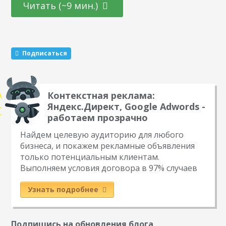
второй план. Ведь здесь и камера, и фоторедактор, и даже
Читать (~9 мин.)
поисковик, с помощью которого можно быстро найти
информацию в интернете. Вот об этом и будет наша
сегодняшняя статья. Подумайте, где проще найти чехол на
айфон, по дороге…
Подписаться
Контекстная реклама:
Яндекс.Директ, Google Adwords -
работаем прозрачно
Найдем целевую аудиторию для любого
бизнеса, и покажем рекламные объявления
только потенциальным клиентам.
Выполняем условия договора в 97% случаев
Узнать подробнее
Подпишись на обновления блога