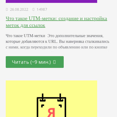
26.08.2022
14987
Что такое UTM-метки: создание и настройка
меток для ссылок
Что такое UTM-метки Это дополнительные значения,
которые добавляются к URL. Вы наверняка сталкивались
с ними, когда переходили по объявлению или по кнопке
из электронного письма. Кроме непосредственно целевой
страницы, на которую вы попали, в таком URL-адресе
Читать (~9 мин.)
содержатся специальные обозначения. Они помогают
системам аналитики на сайте понять подробности этого
перехода. В первую очередь, откуда пришли
пользователи: из рекламного объявления, публикации у…