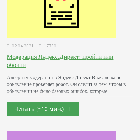
02.04.2021
17780
Модерация Яндекс.Директ: пройти или
обойти
Алгоритм модерации в Яндекс Директ Вначале ваше
объявление проверяет робот. Он следит за тем, чтобы в
объявлении не было базовых ошибок, которые
пользователи могут допустить — например, не запрещена
ли тематика. После машинной проверки объявление
Читать (~10 мин.)
переходит к модератору. Он выносит окончательное
решение. При этом, человек проверяет объявление только
в будни с 7 утра до 24:00. В другое время объявления
проверяет…