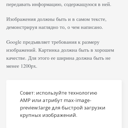
передавать информацию, содержащуюся в ней.
представьте
огромную
Изображения должны быть и в самом тексте,
многоярусную
демонстрируя наглядно то, о чем написано.
библиотеку со
множеством книг,
Google предъявляет требования к размеру
на торцевую
изображений. Картинка должна быть в хорошем
сторону которых
качестве. Для этого ее ширина должна быть не
приклеены яркие
менее 1200px.
цветные ярлыки.
Авторы, которые
приносят книги,
прикрепляют к ним
Совет: используйте технологию
бумажные
AMP или атрибут max-image-
наклейки
preview:large для быстрой загрузки
определенных
крупных изображений.
цветов, на которых
сделаны кодовые