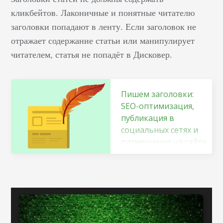
кликбейтов. Лаконичные и понятные читателю
заголовки попадают в ленту. Если заголовок не
отражает содержание статьи или манипулирует
читателем, статья не попадёт в Дисковер.
Пишем заголовки:
SEO-оптимизация,
публикация в
социальных сетях и
размещение на сайте
— всех зайцев разом
(перевод)
&nbsp; Заголовки
нужно уметь
оптимизировать.
Сложность в том,