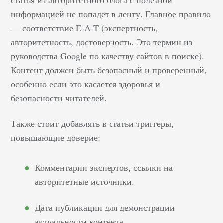
работе данный
стандарт. Что такое
информацией не попадет в ленту. Главное правило
Google-AMP По
— соответствие E-A-T (экспертность,
статистике, общий
авторитетность, достоверность. Это термин из
трафик с мобильных
руководства Google по качеству сайтов в поиске).
устройств уже
Контент должен быть безопасный и проверенный,
превысил десктопный
особенно если это касается здоровья и
трафик с персональных
безопасности читателей.
компьютеров. Однако
большая часть
Также стоит добавлять в статьи триггеры,
пользователей
повышающие доверие:
использует 3G и GPRS-
подключение.
Комментарии экспертов, ссылки на
Технология AMP-
авторитетные источники.
страниц представляет
собой урезанные
Дата публикации для демонстрации
версии обычных веб-
страниц. Они быстрее
актуальности контента.