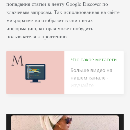
попадания статьи в ленту Google Discover по
Рассмотрим ее с
ключевым запросам. Так использованная на сайте
трех позиций. SEO-
микроразметка отобразит в сниппетах
оптимизация В
информацию, которая может побудить
мире SEO-
оптимизированных
пользователя к прочтению.
заголовков, наша
задача — повысить
ранг страницы для
Что такое метатеги
поисковой системы,
Больше видео на
увеличить CTR.
нашем канале -
Ведь я хочу, чтобы
изучайте
в выдаче
интернет-
пользователь
маркетинг с
переходил именно
SEMANTICA Эти
на мой сайт. Мне…
данные нужны
только поисковым