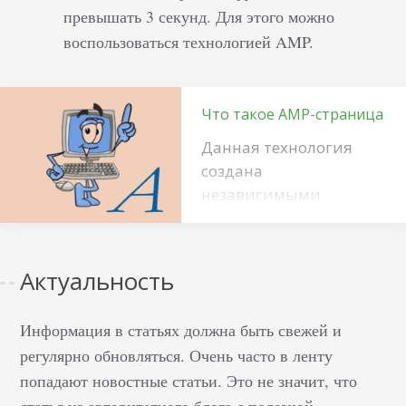
превышать 3 секунд. Для этого можно
воспользоваться технологией AMP.
Что такое AMP-страница
Данная технология
создана
независимыми
разработчиками и на
сегодняшний день
активно продвигается
Актуальность
в поисковой системе
Google. К слову, Google –
Информация в статьях должна быть свежей и
единственная
регулярно обновляться. Очень часто в ленту
компания,
попадают новостные статьи.
Это не значит, что
подключившая к своей
статья из авторитетного блога с полезной