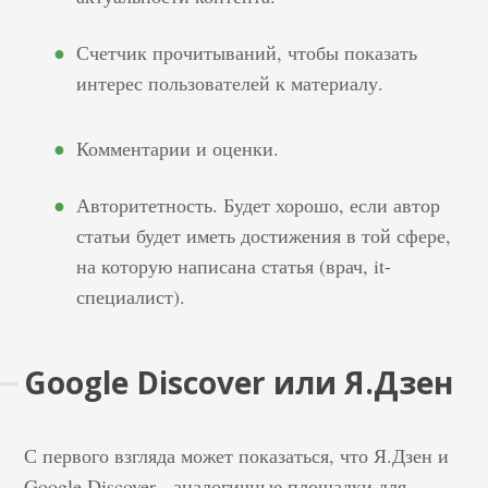
открываются на
мобильных
Счетчик прочитываний, чтобы показать
устройствах.
интерес пользователей к материалу.
Ускоренные страницы
содержат только
Комментарии и оценки.
основной контент
(статьи, изображения,
Авторитетность. Будет хорошо, если автор
аудиоматериалы,
статьи будет иметь достижения в той сфере,
видео), а основная
на которую написана статья (врач, it-
часть
специалист).
вспомогательных…
Google Discover или Я.Дзен
С первого взгляда может показаться, что Я.Дзен и
Google Discover - аналогичные площадки для