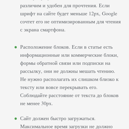
являющийся
различим и удобен для прочтения. Если
частью более
шрифт на сайте будет меньше 12px, Google
широкой
сочтет его не оптимизированным для чтения
страницы. Когда
с экрана смартфона.
поисковые
системы
Расположение блоков. Если в статье есть
индексируют
информационные или коммерческие блоки,
такой материал,
формы обратной связи или подписки на
страница, на…
рассылку, они не должны мешать чтению.
Не нужно располагать их слишком близко к
тексту или вовсе перекрывать его.
Соблюдайте расстояние от текста до блоков
не менее 30px.
Сайт должен быстро загружаться.
Максимальное время загрузки не должно