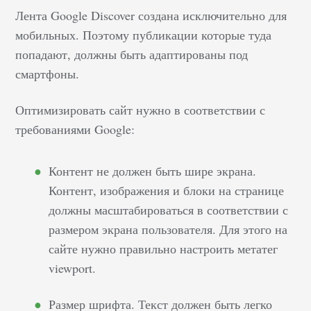
Лента Google Discover создана исключительно для
корректировок в
распространение
мобильных. Поэтому публикации которые туда
вашего видео для
попадают, должны быть адаптированы под
увеличения
смартфоны.
трафика от
поисковых систем
Оптимизировать сайт нужно в соответствии с
на видеоконтент.
требованиями Google:
В отличие от
изображений,
Контент не должен быть шире экрана.
которые сами
Контент, изображения и блоки на странице
индексируются и
должны масштабироваться в соответствии с
ранжируются,
размером экрана пользователя. Для этого на
поисковые
сайте нужно правильно настроить метатег
системы
viewport.
рассматривают
видео как медиа-
Размер шрифта. Текст должен быть легко
элемент,