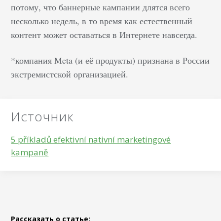
потому, что баннерные кампании длятся всего
неприятным,
несколько недель, в то время как естественный
раздражает,
контент может оставаться в Интернете навсегда.
успокаивает или
настраивает на
*компания Meta (и её продукты) признана в России
рабочий лад. В общем
экстремистской организацией.
– мгновенно вызывает
эмоции.&nbsp; Если
ощущения и
ассоциации, им
Источник
вызываемые, совпадут
с теми идеями, что
5 příkladů efektivní nativní marketingové
должен транслировать
kampaně
ваш бренд – задача
маркетолога
выполнена. Хотите,
чтобы люди
чувствовали, что ваша
Рассказать о статье: