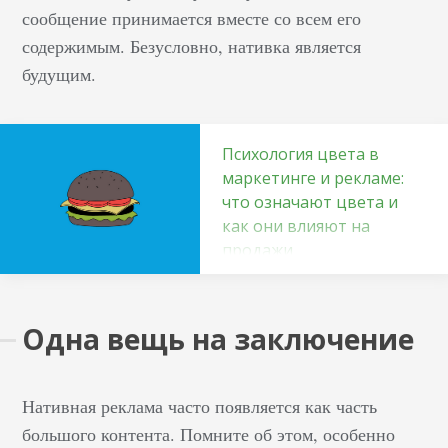
сообщение принимается вместе со всем его
содержимым. Безусловно, нативка является
будущим.
Психология цвета в
маркетинге и рекламе:
что означают цвета и
как они влияют на
продажи
Почему цвет в
маркетинге – это важно
Одна вещь на заключение
Потому что он
воздействует на мозг
напрямую, в отличие
Нативная реклама часто появляется как часть
от текста. Он кажется
большого контента. Помните об этом, особенно
приятным или