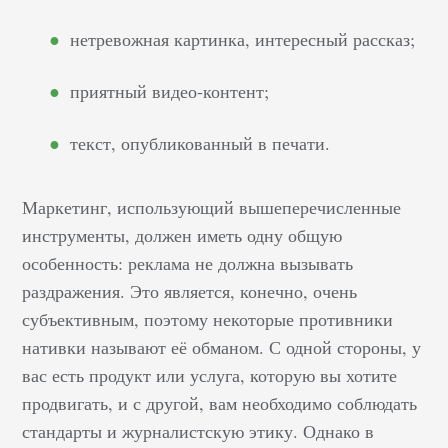
одного из брендов в
нетревожная картинка, интересный рассказ;
целом. С их мощными
и продуманными
приятный видео-контент;
маркетинговыми
стратегиями одна
текст, опубликованный в печати.
ошибка не стала
фатальной. Но
подобные промахи
Маркетинг, использующий вышеперечисленные
увеличивают шансы
инструменты, должен иметь одну общую
отпугнуть или…
особенность: реклама не должна вызывать
раздражения. Это является, конечно, очень
субъективным, поэтому некоторые противники
нативки называют её обманом. С одной стороны, у
вас есть продукт или услуга, которую вы хотите
продвигать, и с другой, вам необходимо соблюдать
стандарты и журналистскую этику. Однако в