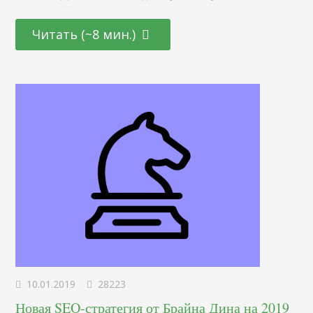
продажи. При этом, не важно, кто вы — владелец
бизнеса, медийная личность, активист. Каждый месяц на
Читать (~8 мин.)
хостинг заходит миллиард людей. Количество контента —
огромное. Каждую минуту пользователи загружают
ролики с общей продолжительностью 100 часов. Ваш
канал на YouTube…
10.01.2019
28223
Новая SEO-стратегия от Брайна Дина на 2019