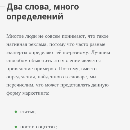
Два слова, много
статье мы познакомим
определений
вас с 8 крупнейшими
маркетинговыми
провалами известных
Многие люди не совсем понимают, что такое
брендов. Каждый кейс
нативная реклама, потому что часто разные
мы будем
эксперты определяют её по-разному. Лучшим
рассматривать по
способом объяснить это явление является
следующему
алгоритму: Что бренд
приведение примеров. Поэтому, вместо
пытался сделать.
определения, найденного в словаре, мы
Почему это не удалось.
перечислим, что может представлять данную
Ключевой вывод. Как
форму маркетинга:
сделать это правильно.
Стоит заметить, что
статья;
эти маркетинговые
ошибки не влекут за
пост в соцсетях;
собой провала ни