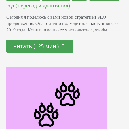
год (перевод и адаптация)
Сегодня я поделюсь с вами новой стратегией SEO-
продвижения. Она отлично подходит для наступившего
2019 года. Кстати, именно ее я использовал, чтобы
получить первую позицию в Google для запроса "Video
SEO". … и для "keyword research tool". Стратегия
Читать (~25 мин.)
включает в себя 9 этапов. А в конце я дам вам два
бонусных материала. Шаг 1. Найти ключевое слово с
наибольшими возможностями Давайте…