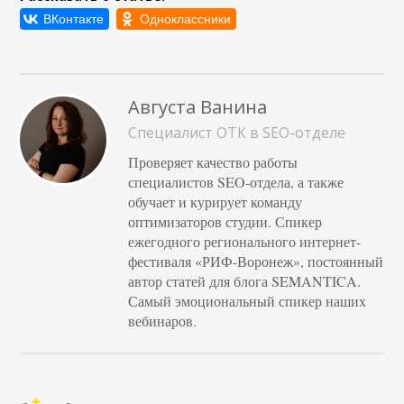
компания надежна и
основательна? Ищите
оттенок, вызывающий
ощущение
Августа Ванина
стабильности и
уверенности.&nbsp; На
Специалист ОТК в SEO-отделе
уровне подсознания
Проверяет качество работы
цветовое решение
специалистов SEO-отдела, а также
программирует
обучает и курирует команду
оптимизаторов студии. Спикер
отношение
ежегодного регионального интернет-
потребителя…
фестиваля «РИФ-Воронеж», постоянный
автор статей для блога SEMANTICA.
Самый эмоциональный спикер наших
вебинаров.