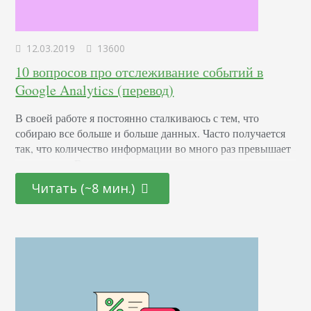
12.03.2019
13600
10 вопросов про отслеживание событий в
Google Analytics (перевод)
В своей работе я постоянно сталкиваюсь с тем, что
собираю все больше и больше данных. Часто получается
так, что количество информации во много раз превышает
ее качество. Если вы понимаете, что делаете, то отследить
можно что угодно и как угодно, вплоть до миллиона
Читать (~8 мин.)
конверсий. В этой статье я расскажу, как правильно
использовать отслеживание событий в Google Analytics.
Для меня это…