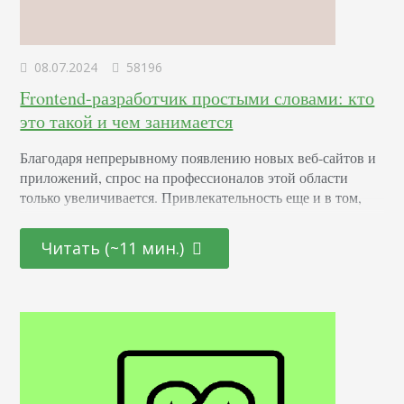
08.07.2024
58196
Frontend-разработчик простыми словами: кто
это такой и чем занимается
Благодаря непрерывному появлению новых веб-сайтов и
приложений, спрос на профессионалов этой области
только увеличивается. Привлекательность еще и в том,
что она открыта как для начинающих молодых
специалистов, так и для тех, кто находится на стадии
Читать (~11 мин.)
переосмысления карьерного пути и готов начать все с
чистого листа. Определение Это профессионал,
отвечающий за создание и дизайн пользовательских
интерфейсов для сайтов и приложений. Он…