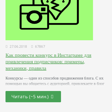
27.06.2018
67867
Как провести конкурс в Инстаграме для
привлечения подписчиков: примеры,
механики, правила
Конкурсы –– один из способов продвижения блога. С их
помощью вы общаетесь с аудиторией, привлекаете в блог
новых подписчиков и активизируете старых. Суть в том,
что вы обещаете участникам подарок за то, что они тем
Читать (~5 мин.)
или иным образом расскажут о вас другим пользователям.
Этот метод раскрутки считается эффективным. Какие
виды розыгрышей можно провести Существуют три